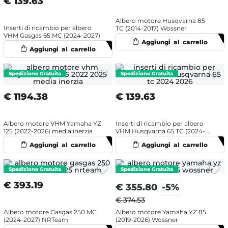
€
139.63
Albero motore Husqvarna 85
Inserti di ricambio per albero
TC (2014-2017) Wossner
VHM Gasgas 65 MC (2024-2027)
€
1194.38
€
139.63
Albero motore VHM Yamaha YZ
Inserti di ricambio per albero
125 (2022-2026) media inerzia
VHM Husqvarna 65 TC (2024-
2027)
€
393.19
€
355.80
-5%
€ 374.53
Albero motore Gasgas 250 MC
Albero motore Yamaha YZ 85
(2024-2027) NRTeam
(2019-2026) Wossner