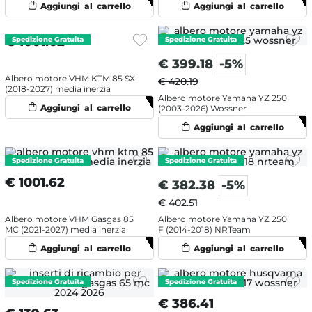
€
1001.62
€
399.18
-5%
Albero motore VHM KTM 85 SX
€ 420.19
(2018-2027) media inerzia
Albero motore Yamaha YZ 250
(2003-2026) Wossner
€
1001.62
€
382.38
-5%
€ 402.51
Albero motore VHM Gasgas 85
Albero motore Yamaha YZ 250
MC (2021-2027) media inerzia
F (2014-2018) NRTeam
€
386.41