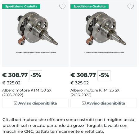
€
308.77
-5%
€
308.77
-5%
€ 325.02
€ 325.02
Albero motore KTM 150 SX
Albero motore KTM 125 SX
(2016-2022)
(2016-2022)
Avviso disponibilità
Avviso disponibilità
Gli alberi motore che offriamo sono costruiti con i migliori acciai
presenti sul mercato partendo da grezzi forgiati, lavorati con
macchine CNC, trattati termicamente e rettificati.