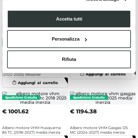
€
480.66
€
311.38
-5%
€ 327.77
Albero motore Gasgas 250 MC
Albero motore Yamaha YZ 65
Accetta tutti
(2024-2027) Wossner
(2018-2026) Wossner
Personalizza
€
480.66
€
374.04
-5%
Rifiuta
Albero motore KTM 300 SX
€ 393.73
(2023-2027) Wossner
Albero motore Yamaha YZ 125
(2022-2025) Wossner
€
1001.62
€
1194.38
Albero motore VHM Husqvarna
Albero motore VHM Gasgas 125
85 TC (2018-2027) media inerzia
MC (2024-2027) media inerzia