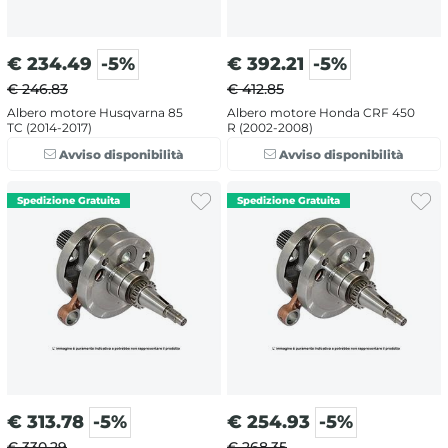
€
234.49
-5%
€
392.21
-5%
€ 246.83
€ 412.85
Albero motore Husqvarna 85
Albero motore Honda CRF 450
TC (2014-2017)
R (2002-2008)
Avviso disponibilità
Avviso disponibilità
€
313.78
-5%
€
254.93
-5%
€ 330.29
€ 268.35