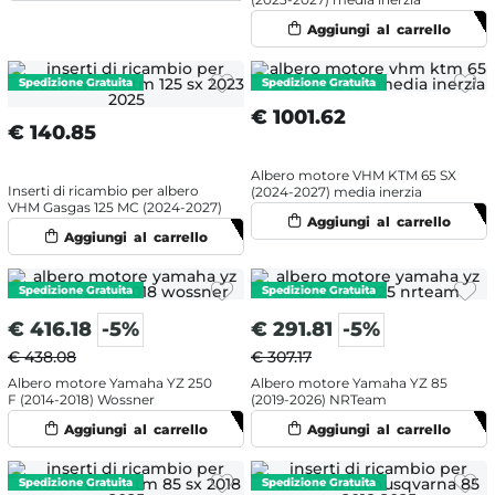
€
1001.62
€
140.85
Albero motore VHM KTM 65 SX
Inserti di ricambio per albero
(2024-2027) media inerzia
VHM Gasgas 125 MC (2024-2027)
€
416.18
-5%
€
291.81
-5%
€ 438.08
€ 307.17
Albero motore Yamaha YZ 250
Albero motore Yamaha YZ 85
F (2014-2018) Wossner
(2019-2026) NRTeam