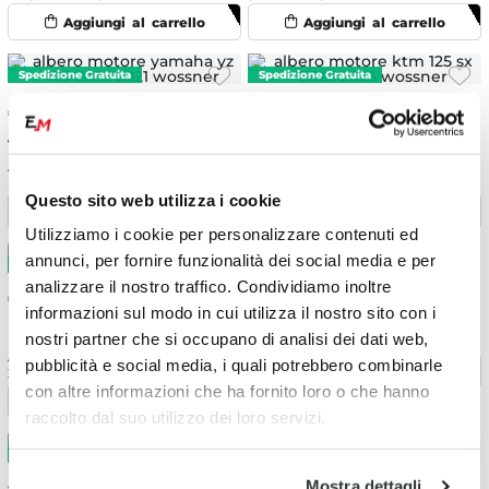
€
393.73
€
327.43
-5%
€ 344.66
Albero motore Yamaha YZ 125
Albero motore KTM 125 SX
(2005-2021) Wossner
(2023-2027) Wossner
Questo sito web utilizza i cookie
Utilizziamo i cookie per personalizzare contenuti ed
annunci, per fornire funzionalità dei social media e per
€
140.85
analizzare il nostro traffico. Condividiamo inoltre
€
386.41
informazioni sul modo in cui utilizza il nostro sito con i
Inserti di ricambio per albero
nostri partner che si occupano di analisi dei dati web,
VHM KTM 125 SX (2023-2027)
Albero motore KTM 85 SX (2013-
pubblicità e social media, i quali potrebbero combinarle
2017) Wossner
con altre informazioni che ha fornito loro o che hanno
raccolto dal suo utilizzo dei loro servizi.
Mostra dettagli