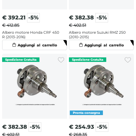
€
392.21
-5%
€
382.38
-5%
€ 412.85
€ 402.51
Albero motore Honda CRF 450
Albero motore Suzuki RMZ 250
R (2013-2016)
(2010-2015)
€
382.38
-5%
€
254.93
-5%
€ 402.51
€ 268.35