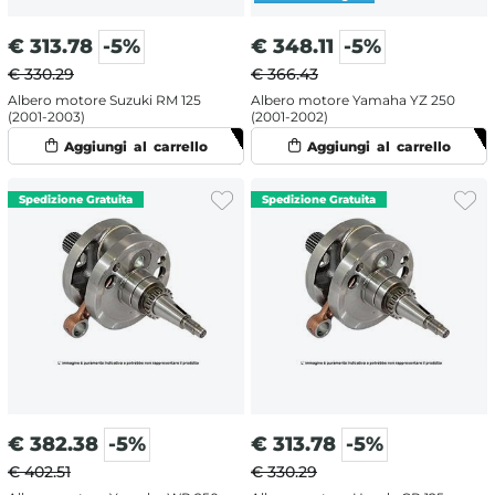
€
313.78
-5%
€
348.11
-5%
€ 330.29
€ 366.43
Albero motore Suzuki RM 125
Albero motore Yamaha YZ 250
(2001-2003)
(2001-2002)
€
382.38
-5%
€
313.78
-5%
€ 402.51
€ 330.29