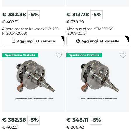
€
382.38
-5%
€
313.78
-5%
€ 402.51
€ 330.29
Albero motore Kawasaki KX 250
Albero motore KTM 150 SX
F (2004-2008)
(2009-2015)
€
382.38
-5%
€
348.11
-5%
€ 402.51
€ 366.43