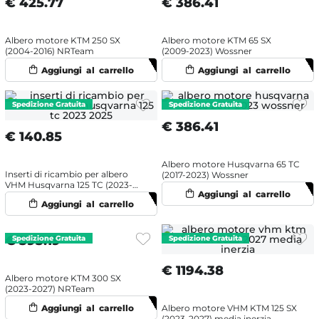
€
425.77
€
386.41
Albero motore KTM 250 SX
Albero motore KTM 65 SX
(2004-2016) NRTeam
(2009-2023) Wossner
€
386.41
€
140.85
Albero motore Husqvarna 65 TC
Inserti di ricambio per albero
(2017-2023) Wossner
VHM Husqvarna 125 TC (2023-
2027)
€
393.19
€
1194.38
Albero motore KTM 300 SX
(2023-2027) NRTeam
Albero motore VHM KTM 125 SX
(2023-2027) media inerzia