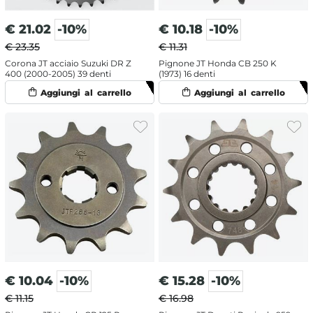
€
21.02
-10%
€
10.18
-10%
€ 23.35
€ 11.31
Corona JT acciaio Suzuki DR Z
Pignone JT Honda CB 250 K
400 (2000-2005) 39 denti
(1973) 16 denti
€
10.04
-10%
€
15.28
-10%
€ 11.15
€ 16.98