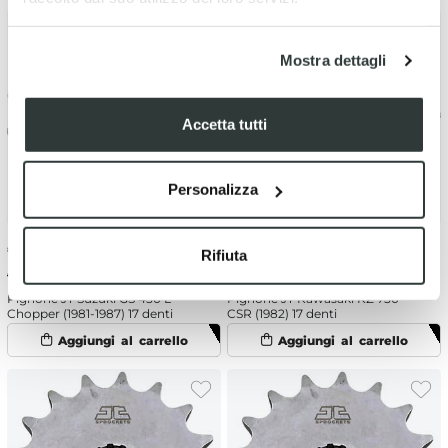
Mostra dettagli
Accetta tutti
Personalizza
€
11.99
-10%
€
11.99
-10%
Rifiuta
€ 13.32
€ 13.32
Pignone JT Suzuki GS 450 L
Pignone JT Kawasaki KZ 750
Chopper (1981-1987) 17 denti
CSR (1982) 17 denti