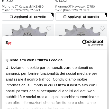
€ 13.32
€ 13.32
Pignone JT Kawasaki KZ 650
Pignone JT Kawasaki Z 750
Custom (1977-1979) 17 denti
Twin (1978-1979) 17 denti
Questo sito web utilizza i cookie
Utilizziamo i cookie per personalizzare contenuti ed
annunci, per fornire funzionalità dei social media e per
analizzare il nostro traffico. Condividiamo inoltre
€
11.99
-10%
€
11.99
-10%
informazioni sul modo in cui utilizza il nostro sito con i
€ 13.32
€ 13.32
nostri partner che si occupano di analisi dei dati web,
Pignone JT Kawasaki Z 400 F2
Pignone JT Kawasaki ZR 550 A
pubblicità e social media, i quali potrebbero combinarle
(1984-1985) 17 denti
(1983) 17 denti
con altre informazioni che ha fornito loro o che hanno
raccolto dal suo utilizzo dei loro servizi.