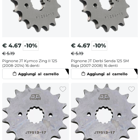
€
4.67
-10%
€
4.67
-10%
€ 5.19
€ 5.19
Pignone JT Kymco Zing II 125
Pignone JT Derbi Senda 125 SM
(2008-2014) 16 denti
Baja (2007-2008) 16 denti