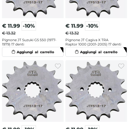
€
11.99
-10%
€
11.99
-10%
€ 13.32
€ 13.32
Pignone JT Suzuki GS 550 (1977-
Pignone JT Cagiva X TRA
1979) 17 denti
Raptor 1000 (2001-2005) 17 denti