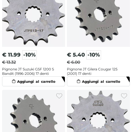
€
11.99
-10%
€
5.40
-10%
€ 13.32
€ 6.00
Pignone JT Suzuki GSF 1200 S
Pignone JT Gilera Cougar 125
Bandit (1996-2006) 17 denti
(2001) 17 denti