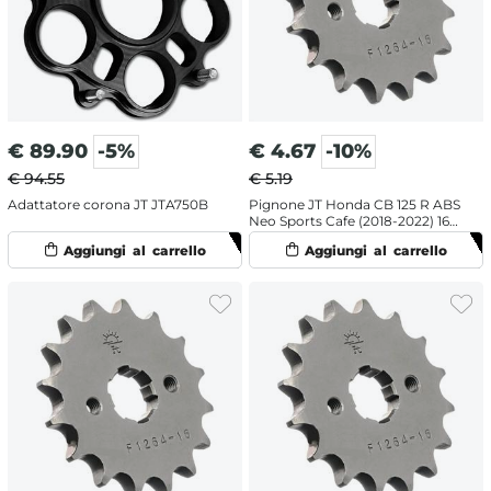
€
89.90
-5%
€
4.67
-10%
€ 94.55
€ 5.19
Adattatore corona JT JTA750B
Pignone JT Honda CB 125 R ABS
Neo Sports Cafe (2018-2022) 16
denti