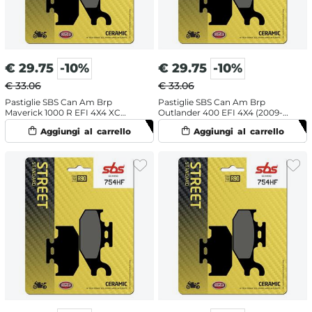
€
29.75
-10%
€
29.75
-10%
€ 33.06
€ 33.06
Pastiglie SBS Can Am Brp
Pastiglie SBS Can Am Brp
Maverick 1000 R EFI 4X4 XC
Outlander 400 EFI 4X4 (2009-
(2016-2018) posteriori ceramiche
2014) posteriori ceramiche