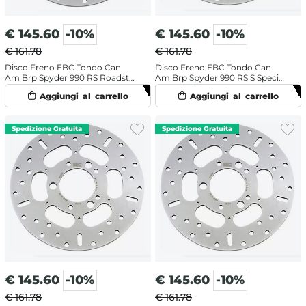
€
145.60
-10%
€
145.60
-10%
€ 161.78
€ 161.78
Disco Freno EBC Tondo Can
Disco Freno EBC Tondo Can
Am Brp Spyder 990 RS Roadster
Am Brp Spyder 990 RS S Special
(2010-2016) Anteriore
Edition (2010-2012) Posteriore
€
145.60
-10%
€
145.60
-10%
€ 161.78
€ 161.78