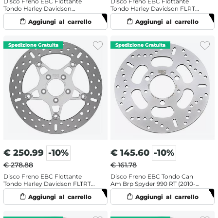
Disco Freno EBC Flottante
Disco Freno EBC Flottante
Tondo Harley Davidson
Tondo Harley Davidson FLRT
FLHTCUTGSE 1923 ABS Tri Glide
1690 Freewheeler (2015-2016)
CVO 117 (2022) Anteriore Sinistro
Anteriore Sinistro
€
250.99
-10%
€
145.60
-10%
€ 278.88
€ 161.78
Disco Freno EBC Flottante
Disco Freno EBC Tondo Can
Tondo Harley Davidson FLTRT
Am Brp Spyder 990 RT (2010-
1868 ABS Road Glide 3 114 (2023-
2014) Anteriore
2024) Anteriore Sinistro