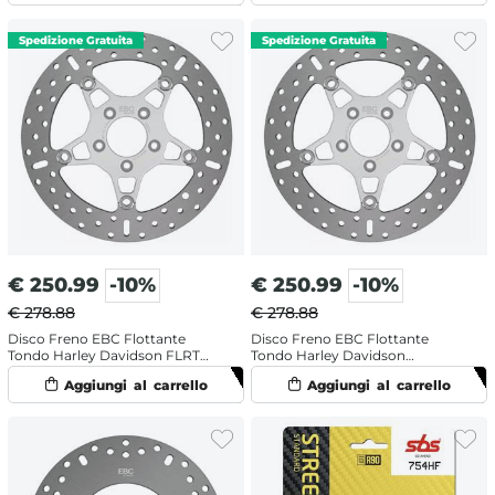
Sinistro
€
250.99
-10%
€
250.99
-10%
€ 278.88
€ 278.88
Disco Freno EBC Flottante
Disco Freno EBC Flottante
Tondo Harley Davidson FLRT
Tondo Harley Davidson
1868 ABS Freewheeler 114 (2020-
FLHTCUTG 1750 Tri Glide Ultra
2024) Anteriore Sinistro
Anniversary 107 (2018) Anteriore
Sinistro