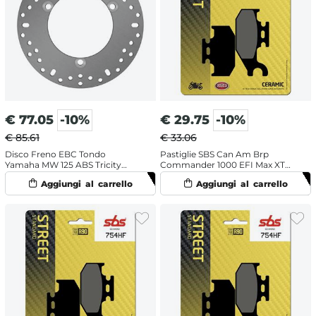
€
77.05
-10%
€
29.75
-10%
€ 85.61
€ 33.06
Disco Freno EBC Tondo
Pastiglie SBS Can Am Brp
Yamaha MW 125 ABS Tricity
Commander 1000 EFI Max XT
(2017-2020) Posteriore
DPS (2016-2017) posteriori
ceramiche