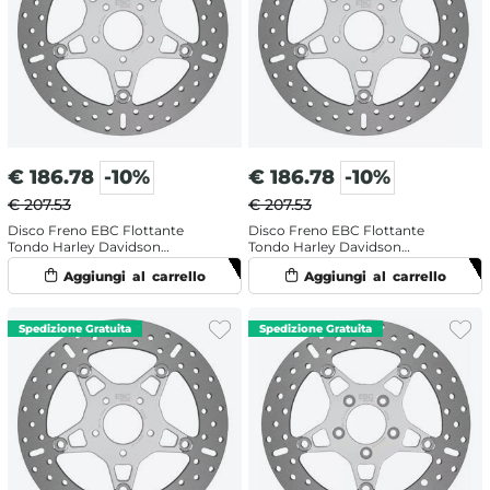
€
186.78
-10%
€
186.78
-10%
€ 207.53
€ 207.53
Disco Freno EBC Flottante
Disco Freno EBC Flottante
Tondo Harley Davidson
Tondo Harley Davidson
FLHTCUTG 1690 Trike Tri Glide
FLHTCUTG 1690 Trike Tri Glide
Ultra Classic (2009-2016)
Ultra Classic (2009-2016)
Anteriore Sinistro
Anteriore Sinistro