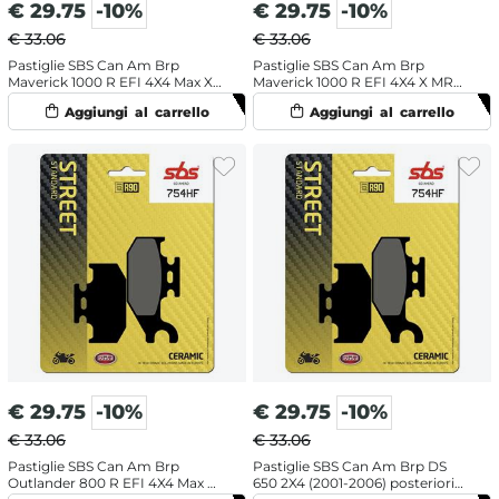
€
29.75
-10%
€
29.75
-10%
€ 33.06
€ 33.06
Pastiglie SBS Can Am Brp
Pastiglie SBS Can Am Brp
Maverick 1000 R EFI 4X4 Max X
Maverick 1000 R EFI 4X4 X MR
MR DPS (2017-2018) posteriori
DPS (2015-2018) posteriori
ceramiche
ceramiche
€
29.75
-10%
€
29.75
-10%
€ 33.06
€ 33.06
Pastiglie SBS Can Am Brp
Pastiglie SBS Can Am Brp DS
Outlander 800 R EFI 4X4 Max XT
650 2X4 (2001-2006) posteriori