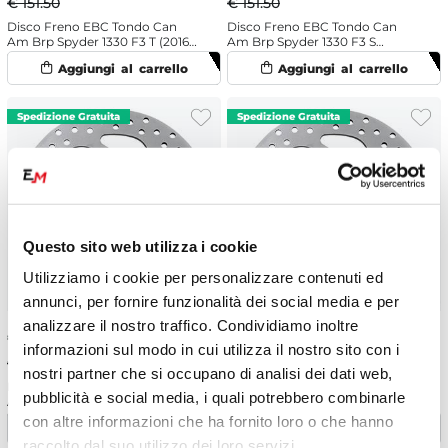
€ 151.50
€ 151.50
Disco Freno EBC Tondo Can
Disco Freno EBC Tondo Can
Am Brp Spyder 1330 F3 T (2016-
Am Brp Spyder 1330 F3 S
2017) Anteriore
Daytona 500 (2017) Anteriore
Questo sito web utilizza i cookie
Utilizziamo i cookie per personalizzare contenuti ed
annunci, per fornire funzionalità dei social media e per
analizzare il nostro traffico. Condividiamo inoltre
€
136.35
-10%
€
136.35
-10%
informazioni sul modo in cui utilizza il nostro sito con i
€ 151.50
€ 151.50
nostri partner che si occupano di analisi dei dati web,
Disco Freno EBC Tondo Can
Disco Freno EBC Tondo Can
pubblicità e social media, i quali potrebbero combinarle
Am Brp Spyder 1330 RT Limited
Am Brp Spyder 990 ST Limited
(2015-2017) Anteriore
(2013-2015) Anteriore
con altre informazioni che ha fornito loro o che hanno
raccolto dal suo utilizzo dei loro servizi.