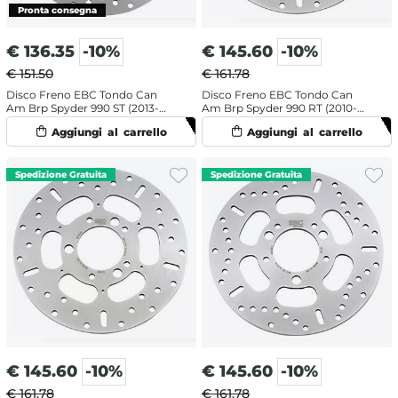
€
136.35
-10%
€
145.60
-10%
€ 151.50
€ 161.78
Disco Freno EBC Tondo Can
Disco Freno EBC Tondo Can
Am Brp Spyder 990 ST (2013-
Am Brp Spyder 990 RT (2010-
2015) Anteriore
2012) Posteriore
€
145.60
-10%
€
145.60
-10%
€ 161.78
€ 161.78