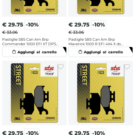
€
29.75
-10%
€
29.75
-10%
€ 33.06
€ 33.06
Pastiglie SBS Can Am Brp
Pastiglie SBS Can Am Brp
Commander 1000 EFI XT DPS
Maverick 1000 R EFI 4X4 X ds
(2016-2017) posteriori ceramiche
DPS (2015-2016) posteriori
ceramiche
€
29.75
-10%
€
29.75
-10%