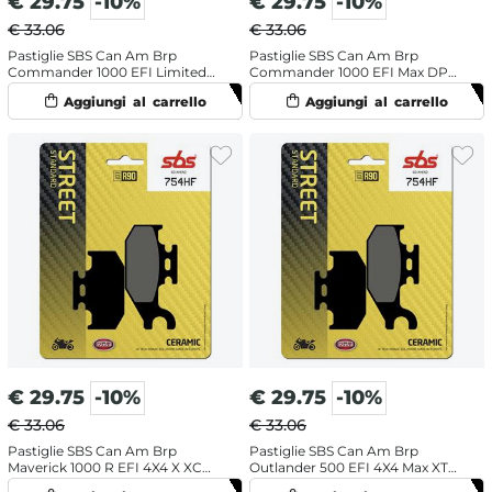
€
29.75
-10%
€
29.75
-10%
€ 33.06
€ 33.06
Pastiglie SBS Can Am Brp
Pastiglie SBS Can Am Brp
Commander 1000 EFI Limited
Commander 1000 EFI Max DPS
DPS (2016-2017) posteriori
(2014-2017) posteriori ceramiche
ceramiche
€
29.75
-10%
€
29.75
-10%
€ 33.06
€ 33.06
Pastiglie SBS Can Am Brp
Pastiglie SBS Can Am Brp
Maverick 1000 R EFI 4X4 X XC
Outlander 500 EFI 4X4 Max XT
DPS (2014-2018) posteriori
(2009-2012) posteriori