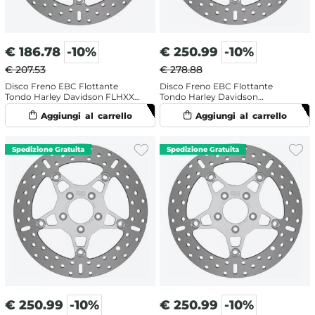
€
186.78
-10%
€
250.99
-10%
€ 207.53
€ 278.88
Disco Freno EBC Flottante
Disco Freno EBC Flottante
Tondo Harley Davidson FLHXXX
Tondo Harley Davidson
1690 Trike Street Glide (2010-
FLHTCUTG 1750 ABS Tri Glide
2011) Anteriore Sinistro
Ultra 107 (2019) Anteriore
Sinistro
€
250.99
-10%
€
250.99
-10%