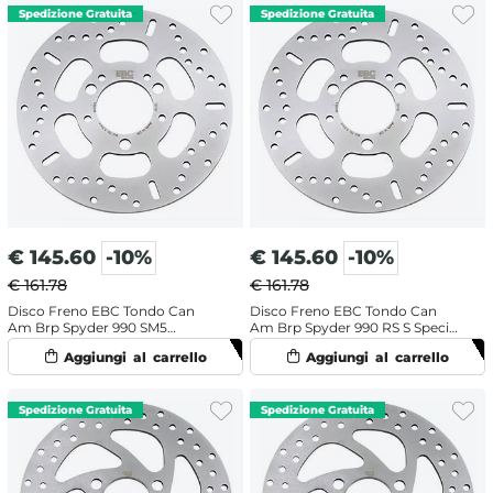
€
145.60
-10%
€
145.60
-10%
€ 161.78
€ 161.78
Disco Freno EBC Tondo Can
Disco Freno EBC Tondo Can
Am Brp Spyder 990 SM5
Am Brp Spyder 990 RS S Special
Roadster (2008-2009) Anteriore
Edition (2010-2015) Anteriore