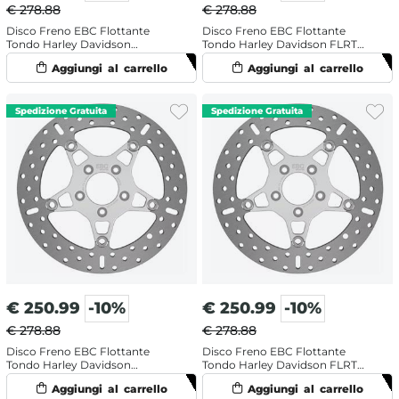
€ 278.88
€ 278.88
Disco Freno EBC Flottante
Disco Freno EBC Flottante
Tondo Harley Davidson
Tondo Harley Davidson FLRT
FLHTCUTG 1750 Trike Tri Glide
1750 ABS Freewheeler 107 (2019)
Ultra Classic 107 (2017) Anteriore
Anteriore Sinistro
Sinistro
€
250.99
-10%
€
250.99
-10%
€ 278.88
€ 278.88
Disco Freno EBC Flottante
Disco Freno EBC Flottante
Tondo Harley Davidson
Tondo Harley Davidson FLRT
FLHTCUTG 1868 ABS Tri Glide
1750 Freewheeler 107 (2017-2018)
Ultra 114 (2020-2024) Anteriore
Anteriore Sinistro