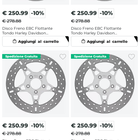
€
250.99
-10%
€
250.99
-10%
€ 278.88
€ 278.88
Disco Freno EBC Flottante
Disco Freno EBC Flottante
Tondo Harley Davidson
Tondo Harley Davidson
FLHTCUTG 1750 Tri Glide Ultra
FLHTCUTGSE 1923 ABS Tri Glide
107 (2018) Anteriore Sinistro
Ultra CVO 117 (2021) Anteriore
Sinistro
€
250.99
-10%
€
250.99
-10%
€ 278.88
€ 278.88