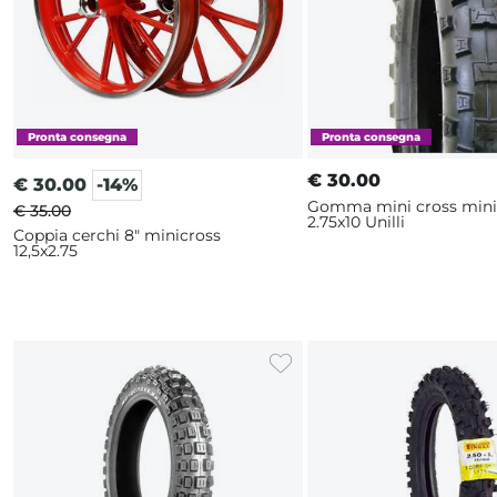
€
30.00
€
30.00
-14%
Gomma mini cross min
€ 35.00
2.75x10 Unilli
Coppia cerchi 8" minicross
12,5x2.75