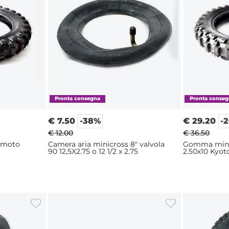
€
7.50
-38%
€
29.20
-
€ 12.00
€ 36.50
imoto
Camera aria minicross 8" valvola
Gomma mini
90 12,5X2.75 o 12 1/2 x 2.75
2.50x10 Kyot