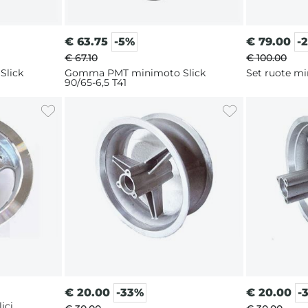
€
63.75
-5%
€
79.00
-
€ 67.10
€ 100.00
lick
Gomma PMT minimoto Slick
Set ruote min
90/65-6,5 T41
€
20.00
-33%
€
20.00
-
ici