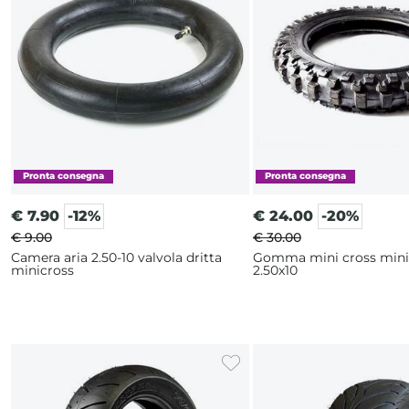
€
7.90
-12%
€
24.00
-20%
€ 9.00
€ 30.00
Camera aria 2.50-10 valvola dritta
Gomma mini cross min
minicross
2.50x10