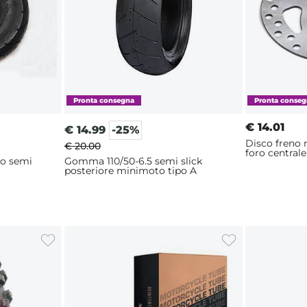
€
14.01
€
14.99
-25%
Disco freno
€ 20.00
foro centra
o semi
Gomma 110/50-6.5 semi slick
posteriore minimoto tipo A