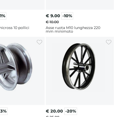
21%
€
9.00
-10%
€ 10.00
icross 10 pollici
Asse ruota M10 lunghezza 220
mm minimoto
33%
€
20.00
-20%