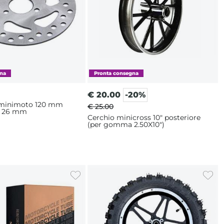
€
20.00
-20%
 minimoto 120 mm
€ 25.00
le 26 mm
Cerchio minicross 10" posteriore
(per gomma 2.50X10")