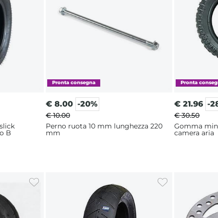
€
8.00
-20%
€
21.96
-2
€ 10.00
€ 30.50
slick
Perno ruota 10 mm lunghezza 220
Gomma mini cross 8" 1
po B
mm
camera aria