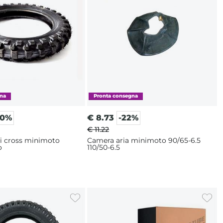
20%
€
8.73
-22%
€ 11.22
 cross minimoto
Camera aria minimoto 90/65-6.5
o
110/50-6.5