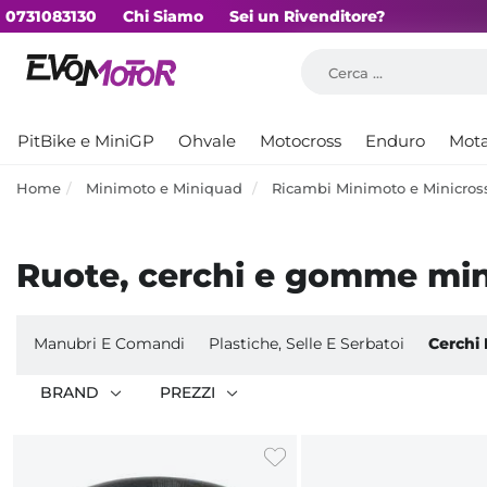
0731083130
Chi Siamo
Sei un Rivenditore?
PitBike e MiniGP
Ohvale
Motocross
Enduro
Mot
Home
Minimoto e Miniquad
Ricambi Minimoto e Minicro
Ruote, cerchi e gomme mi
Manubri E Comandi
Plastiche, Selle E Serbatoi
Cerchi
BRAND
PREZZI