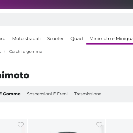
ard
Moto stradali
Scooter
Quad
Minimoto e Miniqu
ss
Cerchi e gomme
nimoto
 E Gomme
Sospensioni E Freni
Trasmissione