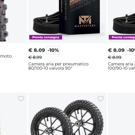
€
8.09
-10%
€
8.09
-1
imoto
€ 8.99
€ 8.99
Camera aria per pneumatico
Camera aria
80/100-10 valvola 90°
100/90-10 va