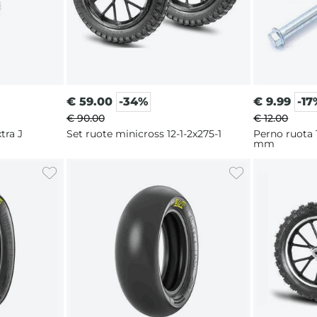
€
59.00
-34%
€
9.99
-17
€ 90.00
€ 12.00
tra J
Set ruote minicross 12-1-2x275-1
Perno ruota
mm