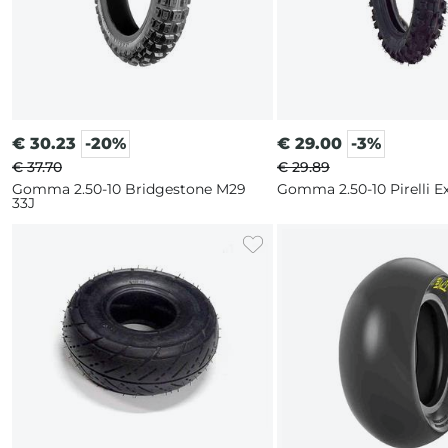
€
30.23
-20%
€
29.00
-3%
€ 37.70
€ 29.89
Gomma 2.50-10 Bridgestone M29
Gomma 2.50-10 Pirelli Ex
33J