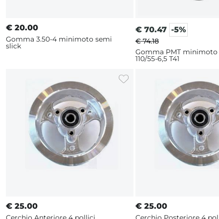
€
20.00
€
70.47
-5%
Gomma 3.50-4 minimoto semi
€ 74.18
slick
Gomma PMT minimoto S
110/55-6,5 T41
€
25.00
€
25.00
Cerchio Anteriore 4 pollici
Cerchio Posteriore 4 poll