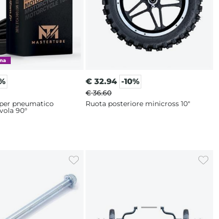
0%
€
32.94
-10%
€ 36.60
 per pneumatico
Ruota posteriore minicross 10"
lvola 90°