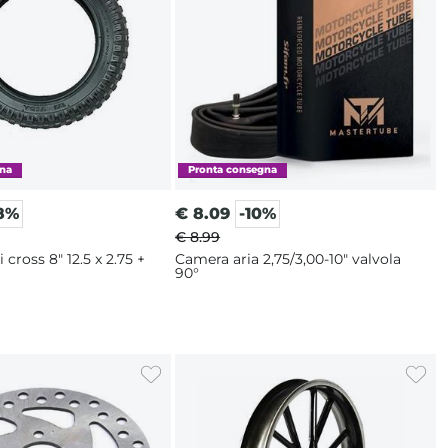
8%
€
8.09
-10%
€ 8.99
2.5 x 2.75 +
Camera aria 2,75/3,00-10" valvola
90°