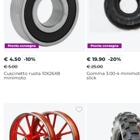
€
4.50
-10%
€
19.90
-20%
€ 5.00
€ 25.00
Cuscinetto ruota 10X26X8
Gomma 3.00-4 minimot
minimoto
slick