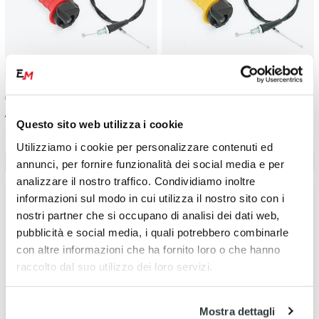
€
25.00
-29%
€
25.00
-29%
€ 35.00
€ 35.00
Questo sito web utilizza i cookie
Kit comando gas pit bike Rosso
Kit comando gas pit bike Giallo
Utilizziamo i cookie per personalizzare contenuti ed
annunci, per fornire funzionalità dei social media e per
Avviso disponibilità
Avviso disponibilità
analizzare il nostro traffico. Condividiamo inoltre
informazioni sul modo in cui utilizza il nostro sito con i
nostri partner che si occupano di analisi dei dati web,
pubblicità e social media, i quali potrebbero combinarle
con altre informazioni che ha fornito loro o che hanno
raccolto dal suo utilizzo dei loro servizi.
Mostra dettagli