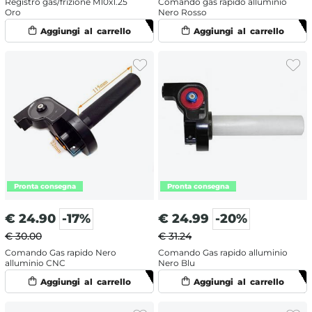
Registro gas/frizione M10x1.25
Comando gas rapido alluminio
Oro
Nero Rosso
€
24.90
-17%
€
24.99
-20%
€ 30.00
€ 31.24
Comando Gas rapido Nero
Comando Gas rapido alluminio
alluminio CNC
Nero Blu