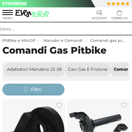
0731083130
PitBike e MiniGP
Manubri e Comandi
Comandi gas pitbike
Comandi Gas Pitbike
Adattatori Manubrio 22-28
Cavi Gas E Frizione
Comandi
Filtri