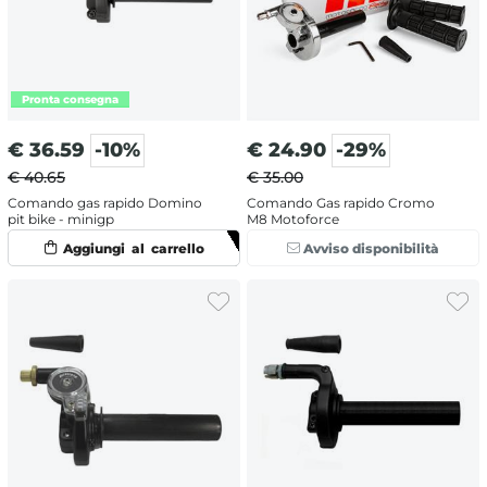
€
36.59
-10%
€
24.90
-29%
€ 40.65
€ 35.00
Comando gas rapido Domino
Comando Gas rapido Cromo
pit bike - minigp
M8 Motoforce
Avviso disponibilità