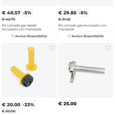
€
40.57
-5%
€
29.85
-5%
€ 42.70
€ 31.42
Kit comado gas rapido
Kit comado gas Accossato con
Accossato con manopole
manopole
Avviso disponibilità
Avviso disponibilità
€
25.00
€
20.00
-33%
€ 30.00