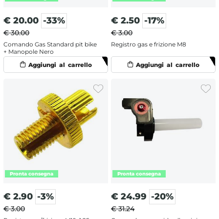
€
20.00
-33%
€
2.50
-17%
€ 30.00
€ 3.00
Comando Gas Standard pit bike
Registro gas e frizione M8
+ Manopole Nero
€
2.90
-3%
€
24.99
-20%
€ 3.00
€ 31.24