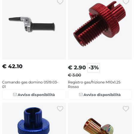
€
42.10
€
2.90
-3%
€ 3.00
Comando gas domino 0519.03-
Registro gas/frizione M10x1.25
01
Rosso
Avviso disponibilità
Avviso disponibilità