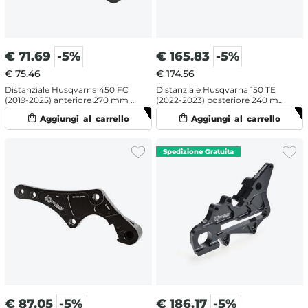
€
71.69
-5%
€
165.83
-5%
€ 75.46
€ 174.56
Distanziale Husqvarna 450 FC
Distanziale Husqvarna 150 TE
(2019-2025) anteriore 270 mm -
(2022-2023) posteriore 240 mm
Galfer
- Galfer
€
87.05
-5%
€
186.17
-5%