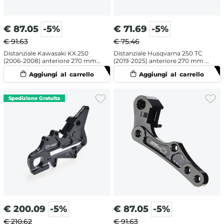
€
87.05
-5%
€
71.69
-5%
€ 91.63
€ 75.46
Distanziale Kawasaki KX 250
Distanziale Husqvarna 250 TC
(2006-2008) anteriore 270 mm -
(2019-2025) anteriore 270 mm -
Moto Master
Galfer
€
200.09
-5%
€
87.05
-5%
€ 210.62
€ 91.63