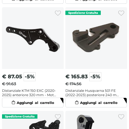
€
87.05
-5%
€
165.83
-5%
€ 91.63
€ 174.56
Distanziale KTM 150 EXC (2020-
Distanziale Husqvarna 501 FE
2025) anteriore 320 mm - Moto
(2022-2023) posteriore 240 mm
Master
- Galfer