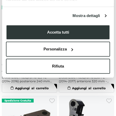
Mostra dettagli
Accetta tutti
Personalizza
€
165.83
-5%
€
87.05
-5%
Rifiuta
€ 174.56
€ 91.63
Distanziale Husqvarna 125 TE
Distanziale Husqvarna 250 FE
(2014-2016) posteriore 240 mm -
(2014-2017) anteriore 320 mm -
Galfer
Moto Master