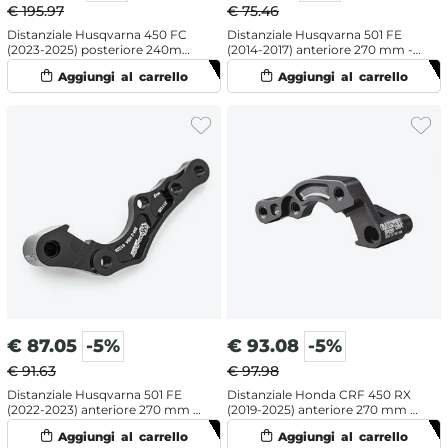
€ 195.97
€ 75.46
Distanziale Husqvarna 450 FC
Distanziale Husqvarna 501 FE
(2023-2025) posteriore 240mm
(2014-2017) anteriore 270 mm -
- Moto Master
Galfer
€
87.05
-5%
€
93.08
-5%
€ 91.63
€ 97.98
Distanziale Husqvarna 501 FE
Distanziale Honda CRF 450 RX
(2022-2023) anteriore 270 mm -
(2019-2025) anteriore 270 mm -
Moto Master
Galfer