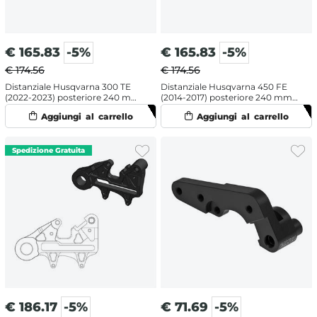
€
165.83
-5%
€
165.83
-5%
€ 174.56
€ 174.56
Distanziale Husqvarna 300 TE
Distanziale Husqvarna 450 FE
(2022-2023) posteriore 240 mm
(2014-2017) posteriore 240 mm -
- Galfer
Galfer
€
186.17
-5%
€
71.69
-5%