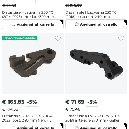
€ 91.63
€ 195.97
Distanziale Husqvarna 250 TC
Distanziale Husqvarna 250 TC
(2014-2025) anteriore 320 mm -
(2018) posteriore 240 mm -
Moto Master
Moto Master
€
165.83
-5%
€
71.69
-5%
€ 174.56
€ 75.46
Distanziale KTM 125 SX (2004-
Distanziale KTM 125 XC-W (2017-
2022) post. 240 mm Nero -
2019) anteriore 270 mm - Galfer
Galfer