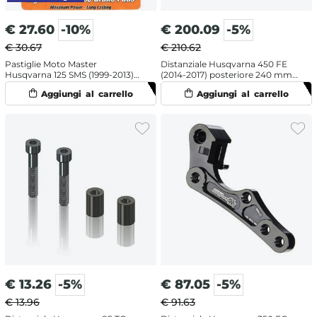
€
27.60
-10%
€
200.09
-5%
€ 30.67
€ 210.62
Pastiglie Moto Master
Distanziale Husqvarna 450 FE
Husqvarna 125 SMS (1999-2013)
(2014-2017) posteriore 240 mm -
posteriori GP
Moto Master
€
13.26
-5%
€
87.05
-5%
€ 13.96
€ 91.63