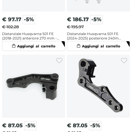
€
97.17
-5%
€
186.17
-5%
€ 102.28
€ 195.97
Distanziale Husqvarna 501 FE
Distanziale Husqvarna 501 FE
(2018-2021) anteriore 270 mm -
(2024-2025) posteriore 240mm
Moto Master
- Moto Master
€
87.05
-5%
€
87.05
-5%