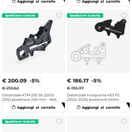
€
200.09
-5%
€
186.17
-5%
€ 210.62
€ 195.97
Distanziale KTM 250 SX (2003-
Distanziale Husqvarna 450 FE
2012) posteriore 240 mm - Moto
(2024-2025) posteriore 240mm
Master
- Moto Master