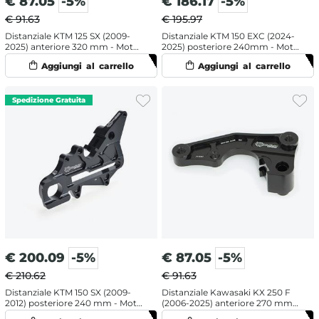
€
87.05
-5%
€
186.17
-5%
€ 91.63
€ 195.97
Distanziale KTM 125 SX (2009-
Distanziale KTM 150 EXC (2024-
2025) anteriore 320 mm - Moto
2025) posteriore 240mm - Moto
Master
Master
€
200.09
-5%
€
87.05
-5%
€ 210.62
€ 91.63
Distanziale KTM 150 SX (2009-
Distanziale Kawasaki KX 250 F
2012) posteriore 240 mm - Moto
(2006-2025) anteriore 270 mm -
Master
Moto Master