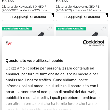
€ 91.63
€ 91.63
Distanziale Kawasaki KX 450 F
Distanziale Husqvarna 350 FE
(2006-2023) anteriore 270 mm -
(2014-2017) anteriore 270 mm -
Moto Master
Moto Master
Questo sito web utilizza i cookie
Utilizziamo i cookie per personalizzare contenuti ed
annunci, per fornire funzionalità dei social media e per
analizzare il nostro traffico. Condividiamo inoltre
€
200.09
-5%
€
200.09
-5%
informazioni sul modo in cui utilizza il nostro sito con i
€ 210.62
€ 210.62
nostri partner che si occupano di analisi dei dati web,
Distanziale Husqvarna 450 FC
Distanziale Husqvarna 501 FE
pubblicità e social media, i quali potrebbero combinarle
(2014-2015) posteriore 240 mm -
(2014-2017) posteriore 240 mm -
Moto Master
Moto Master
con altre informazioni che ha fornito loro o che hanno
raccolto dal suo utilizzo dei loro servizi.