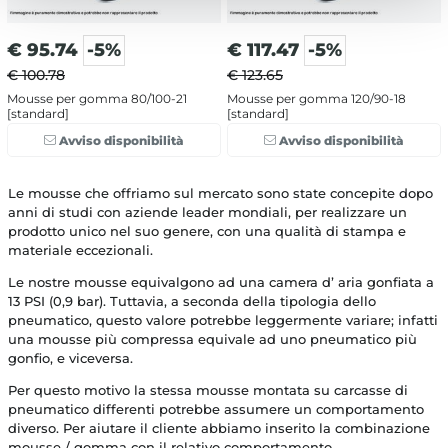
€
95.74
-5%
€
117.47
-5%
€ 100.78
€ 123.65
Mousse per gomma 80/100-21
Mousse per gomma 120/90-18
[standard]
[standard]
Avviso disponibilità
Avviso disponibilità
Le mousse che offriamo sul mercato sono state concepite dopo
anni di studi con aziende leader mondiali, per realizzare un
prodotto unico nel suo genere, con una qualità di stampa e
materiale eccezionali.
Le nostre mousse equivalgono ad una camera d’ aria gonfiata a
13 PSI (0,9 bar). Tuttavia, a seconda della tipologia dello
pneumatico, questo valore potrebbe leggermente variare; infatti
una mousse più compressa equivale ad uno pneumatico più
gonfio, e viceversa.
Per questo motivo la stessa mousse montata su carcasse di
pneumatico differenti potrebbe assumere un comportamento
diverso. Per aiutare il cliente abbiamo inserito la combinazione
mousse / gomma con il relativo comportamento.