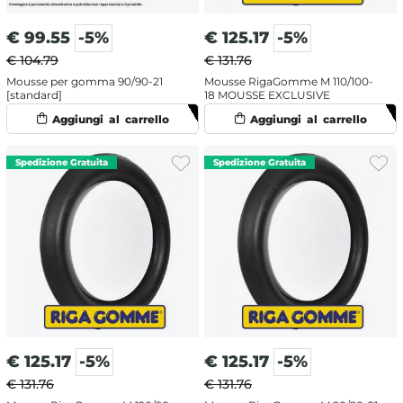
€
99.55
-5%
€
125.17
-5%
€ 104.79
€ 131.76
Mousse per gomma 90/90-21
Mousse RigaGomme M 110/100-
[standard]
18 MOUSSE EXCLUSIVE
€
125.17
-5%
€
125.17
-5%
€ 131.76
€ 131.76