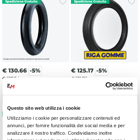
€
130.66
-5%
€
125.17
-5%
€ 137.54
€ 131.76
Mousse per gomma 140/80-18
Mousse RigaGomme M 140/80-
[standard]
18 MOUSSE EXCLUSIVE
Questo sito web utilizza i cookie
Utilizziamo i cookie per personalizzare contenuti ed
annunci, per fornire funzionalità dei social media e per
analizzare il nostro traffico. Condividiamo inoltre