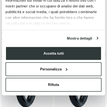
informazioni sul modo in cui utilizza il nostro sito con i
nostri partner che si occupano di analisi dei dati web,
pubblicità e social media, i quali potrebbero combinarle
con altre informazioni che ha fornito loro o che hanno
raccolto dal suo utilizzo dei loro servizi.
€
125.17
-5%
€
125.17
-5%
Mostra dettagli
€ 131.76
€ 131.76
Mousse RigaGomme M 80/100-
Mousse RigaGomme M 80/90-21
21 MOUSSE EXCLUSIVE
MOUSSE EXCLUSIVE
Accetta tutti
Personalizza
Rifiuta