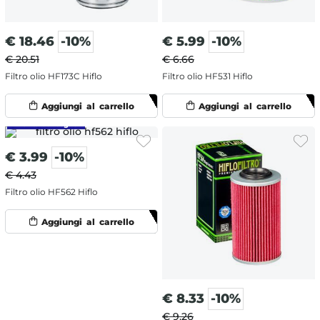
€
18.46
-10%
€
5.99
-10%
€ 20.51
€ 6.66
Filtro olio HF173C Hiflo
Filtro olio HF531 Hiflo
€
3.99
-10%
€ 4.43
Filtro olio HF562 Hiflo
€
8.33
-10%
€ 9.26