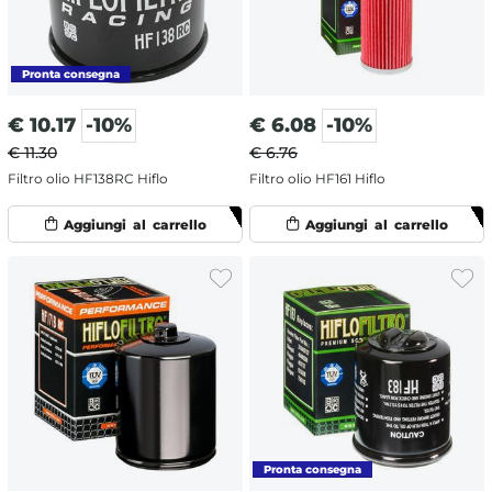
€
10.17
-10%
€
6.08
-10%
€ 11.30
€ 6.76
Filtro olio HF138RC Hiflo
Filtro olio HF161 Hiflo