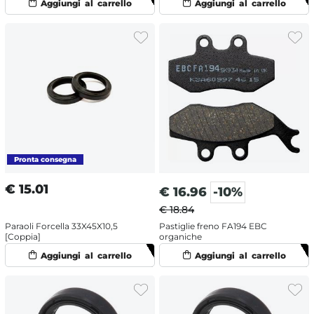
€
15.01
€
16.96
-10%
€ 18.84
Paraoli Forcella 33X45X10,5
Pastiglie freno FA194 EBC
[Coppia]
organiche