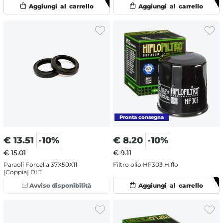
€
13.51
-10%
€
8.20
-10%
€ 15.01
€ 9.11
Paraoli Forcella 37X50X11
Filtro olio HF303 Hiflo
[Coppia] DLT
Avviso disponibilità