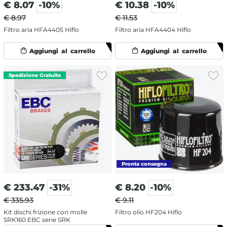
€
8.07
-10%
€
10.38
-10%
€ 8.97
€ 11.53
Filtro aria HFA4405 Hiflo
Filtro aria HFA4404 Hiflo
€
233.47
-31%
€
8.20
-10%
€ 335.93
€ 9.11
Kit dischi frizione con molle
Filtro olio HF204 Hiflo
SRK160 EBC serie SRK