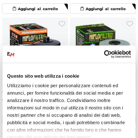
Questo sito web utilizza i cookie
Utilizziamo i cookie per personalizzare contenuti ed
€
10.29
-10%
€
3.71
-10%
annunci, per fornire funzionalità dei social media e per
€ 11.43
€ 4.12
analizzare il nostro traffico. Condividiamo inoltre
Filtro olio HF170BRC Hiflo
Filtro olio HF112 Hiflo
informazioni sul modo in cui utilizza il nostro sito con i
nostri partner che si occupano di analisi dei dati web,
pubblicità e social media, i quali potrebbero combinarle
con altre informazioni che ha fornito loro o che hanno
raccolto dal suo utilizzo dei loro servizi.