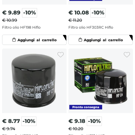
€
9.89
-10%
€
10.08
-10%
€ 10.99
€ 11.20
Filtro olio HF198 Hiflo
Filtro olio HF303RC Hiflo
€
8.77
-10%
€
9.18
-10%
€ 9.74
€ 10.20