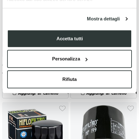
Mostra dettagli
Accetta tutti
Personalizza
€
4.90
-10%
€
12.38
-10%
€ 5.44
€ 13.75
Rifiuta
Filtro olio HF117 Hiflo
Filtro olio HF124RC Hiflo