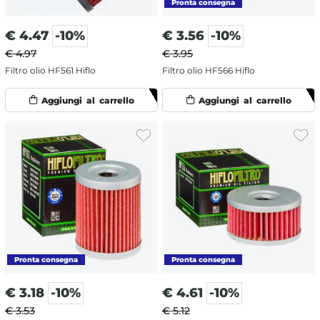
€
4.47
-10%
€
3.56
-10%
€ 4.97
€ 3.95
Filtro olio HF561 Hiflo
Filtro olio HF566 Hiflo
€
3.18
-10%
€
4.61
-10%
€ 3.53
€ 5.12