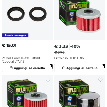
€
15.01
€
3.33
-10%
€ 3.70
Paraoli Forcella 39X51X8/10,5
Filtro olio HF113 Hiflo
[Coppia] LT/LPS