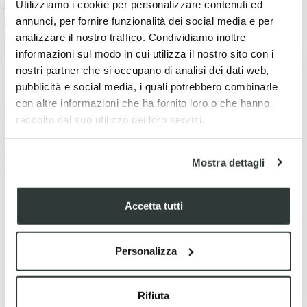
Utilizziamo i cookie per personalizzare contenuti ed
€ 22.57
€ 22.57
annunci, per fornire funzionalità dei social media e per
Protezione grafiche Polisport
Protezione grafiche Polisport
analizzare il nostro traffico. Condividiamo inoltre
KTM 250 EXC-F (2017-2019)
500 EXC-F (2017-2019)
informazioni sul modo in cui utilizza il nostro sito con i
nostri partner che si occupano di analisi dei dati web,
pubblicità e social media, i quali potrebbero combinarle
Le protezione grafiche Polisport sono state progettate per
con altre informazioni che ha fornito loro o che hanno
aumentare la durata utile delle grafiche sulla tua moto da cross
e enduro.
raccolto dal suo utilizzo dei loro servizi.
Con una facile applicazione evitano infatti che le grafiche si
stacchino.
Mostra dettagli
Sono costruite in modo tale da resistere ai graffi ed abrasioni.
Accetta tutti
Personalizza
Rifiuta