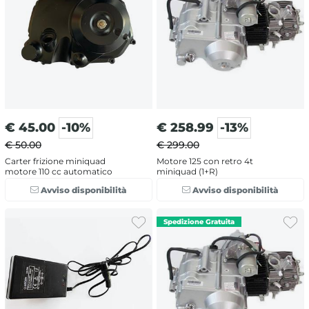
€
45.00
-10%
€
258.99
-13%
€ 50.00
€ 299.00
Carter frizione miniquad
Motore 125 con retro 4t
motore 110 cc automatico
miniquad (1+R)
Avviso disponibilità
Avviso disponibilità