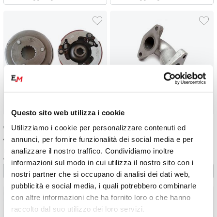
Questo sito web utilizza i cookie
€
35.01
-22%
€
15.00
-25%
Utilizziamo i cookie per personalizzare contenuti ed
annunci, per fornire funzionalità dei social media e per
€ 45.01
€ 20.00
analizzare il nostro traffico. Condividiamo inoltre
Frizione motore automatico 50
Collettore aspirazione miniquad
e 110 cc
4T
informazioni sul modo in cui utilizza il nostro sito con i
nostri partner che si occupano di analisi dei dati web,
pubblicità e social media, i quali potrebbero combinarle
con altre informazioni che ha fornito loro o che hanno
raccolto dal suo utilizzo dei loro servizi.