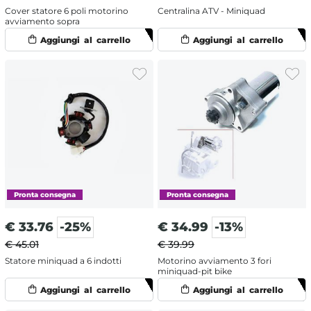
Cover statore 6 poli motorino
Centralina ATV - Miniquad
avviamento sopra
€
33.76
-25%
€
34.99
-13%
€ 45.01
€ 39.99
Statore miniquad a 6 indotti
Motorino avviamento 3 fori
miniquad-pit bike