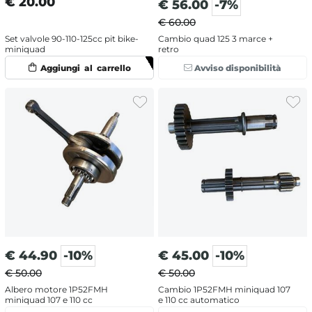
€
20.00
€
56.00
-7%
€ 60.00
Set valvole 90-110-125cc pit bike-
Cambio quad 125 3 marce +
miniquad
retro
Avviso disponibilità
€
44.90
-10%
€
45.00
-10%
€ 50.00
€ 50.00
Albero motore 1P52FMH
Cambio 1P52FMH miniquad 107
miniquad 107 e 110 cc
e 110 cc automatico