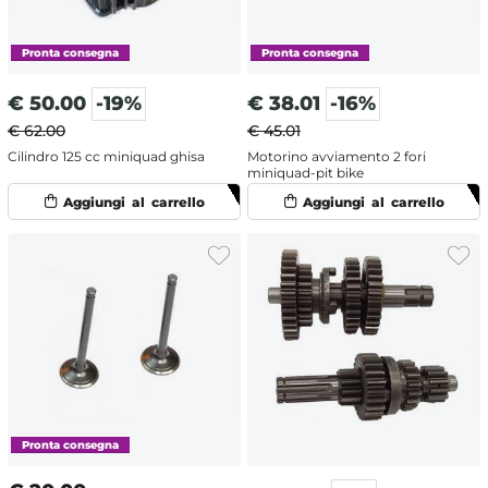
€
50.00
-19%
€
38.01
-16%
€ 62.00
€ 45.01
Cilindro 125 cc miniquad ghisa
Motorino avviamento 2 fori
miniquad-pit bike