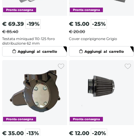
€
69.39
-19%
€
15.00
-25%
€ 85.40
€ 20.00
Testata miniquad 110-125 foro
Cover copripignone Grigio
distribuzione 62 mm
€
35.00
-13%
€
12.00
-20%