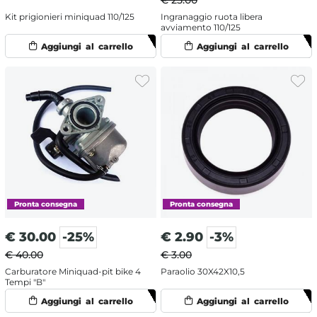
€ 25.00
Kit prigionieri miniquad 110/125
Ingranaggio ruota libera
avviamento 110/125
€
30.00
-25%
€
2.90
-3%
€ 40.00
€ 3.00
Carburatore Miniquad-pit bike 4
Paraolio 30X42X10,5
Tempi "B"