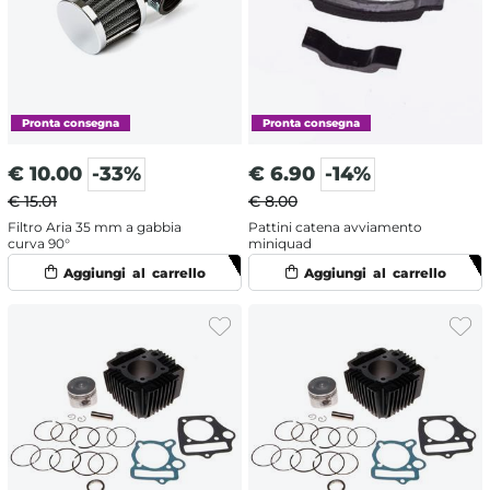
€
10.00
-33%
€
6.90
-14%
€ 15.01
€ 8.00
Filtro Aria 35 mm a gabbia
Pattini catena avviamento
curva 90°
miniquad