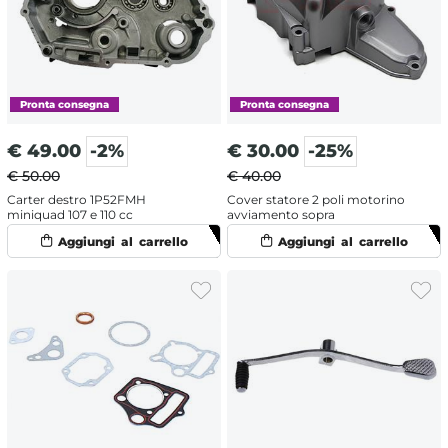
€
49.00
-2%
€
30.00
-25%
€ 50.00
€ 40.00
Carter destro 1P52FMH
Cover statore 2 poli motorino
miniquad 107 e 110 cc
avviamento sopra