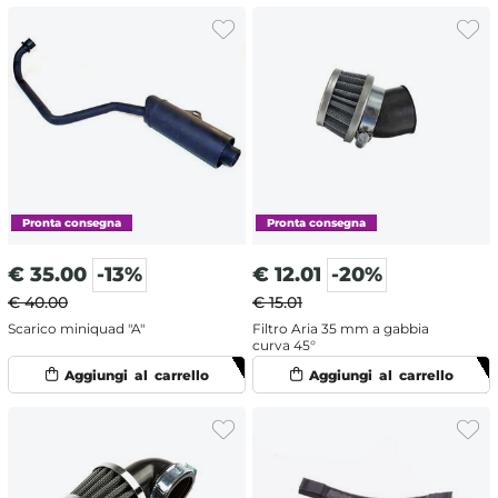
€
35.00
-13%
€
12.01
-20%
€ 40.00
€ 15.01
Scarico miniquad "A"
Filtro Aria 35 mm a gabbia
curva 45°