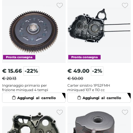
€
15.66
-22%
€
49.00
-2%
€ 20.13
€ 50.00
Ingranaggio primario per
Carter sinistro 1P52FMH
frizione miniquad 4 tempi
miniquad 107 e 110 cc