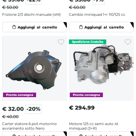
€ 50.00
€ 60.00
Frizione 2/3 dischi manuale (4M)
Cambio miniquad 1+r 110/125 cc
€
294.99
€
32.00
-20%
€ 40.00
Carter statore 6 poli motorino
Motore 125 cc semi-auto 4t
avviamento sotto Nero
miniquad (3+R)