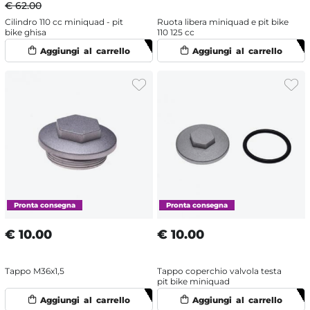
€ 62.00
Cilindro 110 cc miniquad - pit
Ruota libera miniquad e pit bike
bike ghisa
110 125 cc
€
10.00
€
10.00
Tappo M36x1,5
Tappo coperchio valvola testa
pit bike miniquad