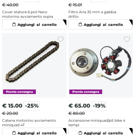
€ 40.00
€ 15.01
Cover statore 6 poli Nero
Filtro Aria 35 mm a gabbia
motorino avviamento sopra
dritto
€
15.00
-25%
€
65.00
-19%
€ 20.00
€ 80.00
Catena motorino avviamento
Accensione miniquad/pit bike 4
miniquad 4T
tempi