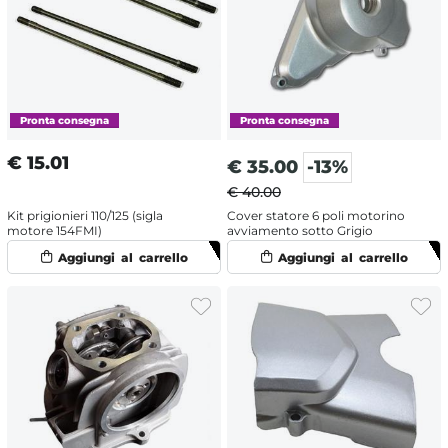
€
15.01
€
35.00
-13%
€ 40.00
Kit prigionieri 110/125 (sigla
Cover statore 6 poli motorino
motore 154FMI)
avviamento sotto Grigio