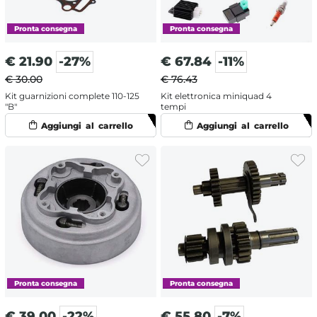
€
21.90
-27%
€
67.84
-11%
€ 30.00
€ 76.43
Kit guarnizioni complete 110-125
Kit elettronica miniquad 4
"B"
tempi
€
39.00
-22%
€
55.80
-7%