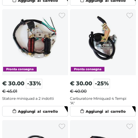
€
30.00
-33%
€
30.00
-25%
€ 45.01
€ 40.00
Statore miniquad a 2 indotti
Carburatore Miniquad 4 Tempi
"A"