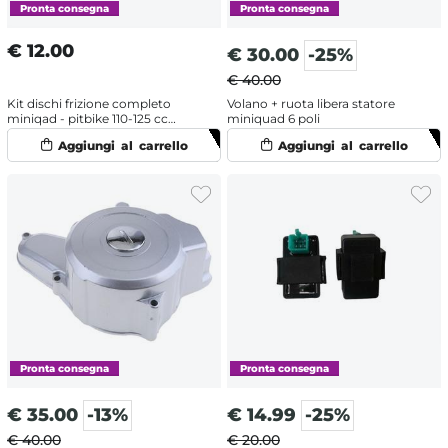
€
12.00
€
30.00
-25%
€ 40.00
Kit dischi frizione completo
Volano + ruota libera statore
miniqad - pitbike 110-125 cc
miniquad 6 poli
semiautomatico e automatico
€
35.00
-13%
€
14.99
-25%
€ 40.00
€ 20.00