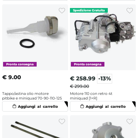
€
9.00
€
258.99
-13%
€ 299.00
Tappo/astina olio motore
Motore 110 con retro 4t
pitbike e miniquad 70-90-110-125
miniquad [1+R]