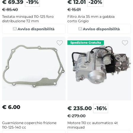
€
69.39
-19%
€
12.01
-20%
€ 85.40
€ 15.01
Testata miniquad 110-125 foro
Filtro Aria 35 mm a gabbia
distribuzione 72 mm
corto Grigio
Avviso disponibilità
Avviso disponibilità
€
6.00
€
235.00
-16%
€ 279.00
Guarnizione coperchio frizione
Motore 110 cc automatico 4t
110-125-140 cc
miniquad