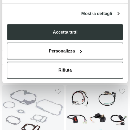
Mostra dettagli
Accetta tutti
€
8.00
-20%
€
35.00
-13%
Personalizza
€ 10.00
€ 40.00
Set tappi accensione
Volano + ruota libera statore
modello basso miniquad/pit
Rifiuta
bike