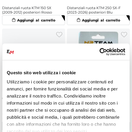
Distanziali ruota KTM 150 SX
Distanziali ruota KTM 250 SX-F
(2009-2012) posteriori Rosso
(2023-2026) posteriori Blu
Questo sito web utilizza i cookie
Utilizziamo i cookie per personalizzare contenuti ed
annunci, per fornire funzionalità dei social media e per
analizzare il nostro traffico. Condividiamo inoltre
€
21.70
€
21.70
informazioni sul modo in cui utilizza il nostro sito con i
nostri partner che si occupano di analisi dei dati web,
Distanziali ruota KTM 125 SX
Distanziali ruota KTM 150 SX
pubblicità e social media, i quali potrebbero combinarle
(2023-2026) posteriori Blu
(2015-2022) anteriori Rosso
con altre informazioni che ha fornito loro o che hanno
raccolto dal suo utilizzo dei loro servizi.