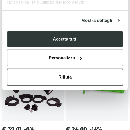
raccolto dal suo utilizzo dei loro servizi.
Mostra dettagli
€
28.27
-5%
€
32.15
-5%
€ 29.76
€ 33.84
Accetta tutti
Coppia manopole Lock-On Pro
Manopole Lock-on ODI V2 Nero
Grip 709 - Blu
Personalizza
Rifiuta
€
39.01
-8%
€
24.00
-14%