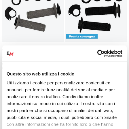
€
28.27
-5%
€
28.27
-5%
€ 29.76
€ 29.76
Coppia manopole Lock-On Pro
Coppia manopole Lock-On Pro
Grip 709 - Grigio
Grip 709 - Nero
Questo sito web utilizza i cookie
Utilizziamo i cookie per personalizzare contenuti ed
annunci, per fornire funzionalità dei social media e per
analizzare il nostro traffico. Condividiamo inoltre
informazioni sul modo in cui utilizza il nostro sito con i
nostri partner che si occupano di analisi dei dati web,
pubblicità e social media, i quali potrebbero combinarle
con altre informazioni che ha fornito loro o che hanno