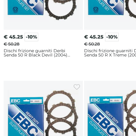
€
45.25
-10%
€
45.25
-10%
€ 50.28
€ 50.28
Dischi frizione guarniti Derbi
Dischi frizione guarniti 
Senda 50 R Black Devil (2004)
Senda 50 R X Treme (20
EBC serie CK
EBC serie CK