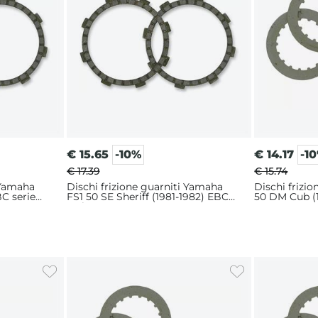
€
15.65
-10%
€
14.17
-1
€ 17.39
€ 15.74
 Yamaha
Dischi frizione guarniti Yamaha
Dischi frizi
C serie
FS1 50 SE Sheriff (1981-1982) EBC
50 DM Cub (1
serie CK
CK