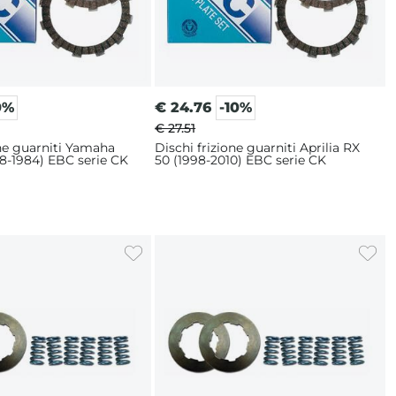
0%
€
24.76
-10%
€ 27.51
one guarniti Yamaha
Dischi frizione guarniti Aprilia RX
8-1984) EBC serie CK
50 (1998-2010) EBC serie CK