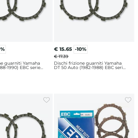
0%
€
15.65
-10%
€ 17.39
one guarniti Yamaha
Dischi frizione guarniti Yamaha
988-1990) EBC serie
DT 50 Auto (1982-1988) EBC serie
CK