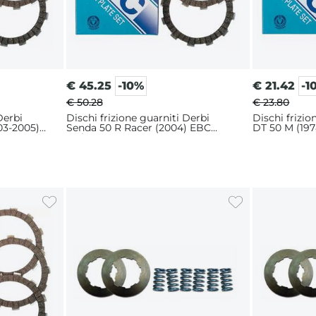
€
45.25
-10%
€
21.42
-1
€ 50.28
€ 23.80
Derbi
Dischi frizione guarniti Derbi
Dischi frizi
03-2005)
Senda 50 R Racer (2004) EBC
DT 50 M (197
serie CK