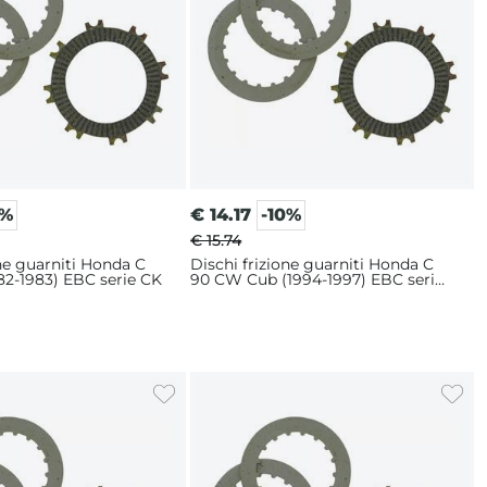
0%
€
14.17
-10%
€ 15.74
one guarniti Honda C
Dischi frizione guarniti Honda C
82-1983) EBC serie CK
90 CW Cub (1994-1997) EBC serie
CK