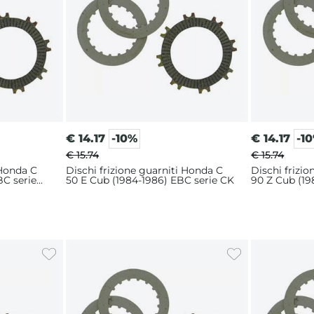
€
14.17
-10%
€
14.17
-1
€ 15.74
€ 15.74
 Honda C
Dischi frizione guarniti Honda C
Dischi frizi
BC serie
50 E Cub (1984-1986) EBC serie CK
90 Z Cub (19