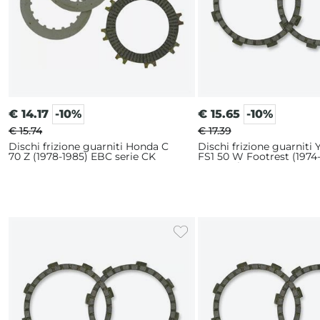
€
14.17
-10%
€
15.65
-10%
€ 15.74
€ 17.39
Dischi frizione guarniti Honda C
Dischi frizione guarniti
70 Z (1978-1985) EBC serie CK
FS1 50 W Footrest (1974
EBC serie CK