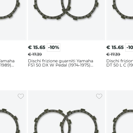
€
15.65
-10%
€
15.65
-1
€ 17.39
€ 17.39
 Yamaha
Dischi frizione guarniti Yamaha
Dischi frizi
-1989)
FS1 50 DX W Pedal (1974-1975)
DT 50 L C (1
EBC serie CK
CK