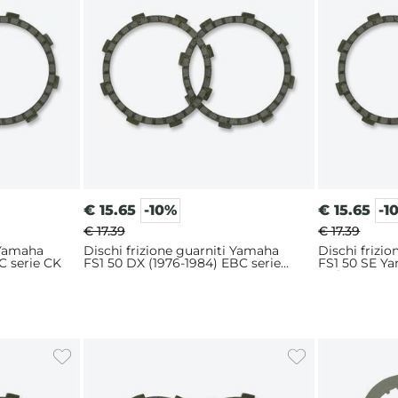
€
15.65
-10%
€
15.65
-1
€ 17.39
€ 17.39
 Yamaha
Dischi frizione guarniti Yamaha
Dischi frizi
C serie CK
FS1 50 DX (1976-1984) EBC serie
FS1 50 SE Ya
CK
serie CK