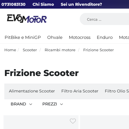
0731083130
Chi Siamo
Sei un Rivenditore?
PitBike e MiniGP
Ohvale
Motocross
Enduro
Mot
Home
Scooter
Ricambi motore
Frizione Scooter
Frizione Scooter
Alimentazione Scooter
Filtro Aria Scooter
Filtro Olio 
BRAND
PREZZI