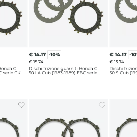
€
14.17
-10%
€
14.17
-1
€ 15.74
€ 15.74
 Honda C
Dischi frizione guarniti Honda C
Dischi frizi
C serie CK
50 LA Cub (1983-1989) EBC serie
50 S Cub (19
CK