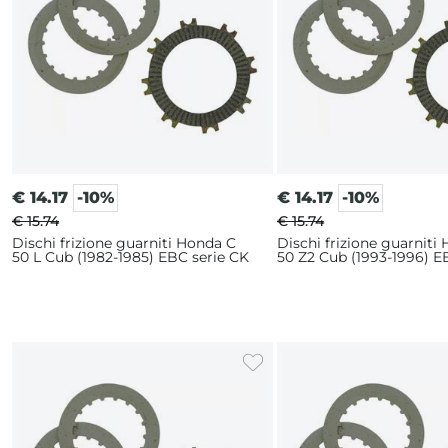
€
14.17
-10%
€
14.17
-10%
€ 15.74
€ 15.74
Dischi frizione guarniti Honda C
Dischi frizione guarniti
50 L Cub (1982-1985) EBC serie CK
50 Z2 Cub (1993-1996) E
CK