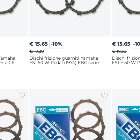
€
15.65
-10%
€
15.65
-1
€ 17.39
€ 17.39
 Yamaha
Dischi frizione guarniti Yamaha
Dischi frizi
erie CK
FS1 50 W Pedal (1974) EBC serie
FS1 E 50 W P
CK
serie CK