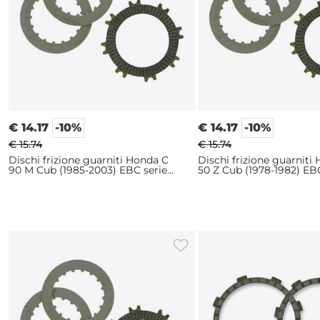
€
14.17
-10%
€
14.17
-10%
€ 15.74
€ 15.74
Dischi frizione guarniti Honda C
Dischi frizione guarniti
90 M Cub (1985-2003) EBC serie
50 Z Cub (1978-1982) EB
CK