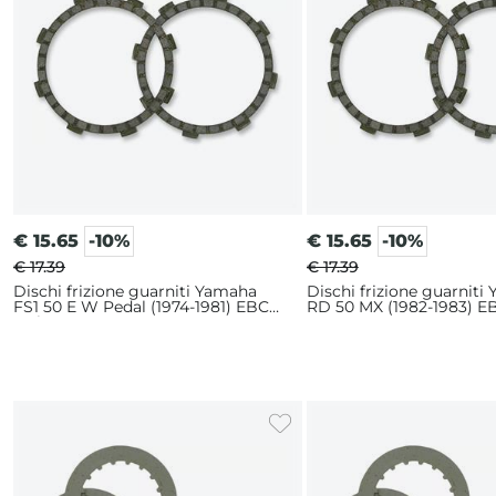
€
15.65
-10%
€
15.65
-10%
€ 17.39
€ 17.39
Dischi frizione guarniti Yamaha
Dischi frizione guarniti
FS1 50 E W Pedal (1974-1981) EBC
RD 50 MX (1982-1983) EB
serie CK
CK