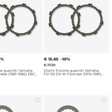
0%
€
15.65
-10%
€ 17.39
one guarniti Yamaha
Dischi frizione guarniti Yamaha
nkee (1981-1982) EBC
FS1 50 DX W Footrest (1974-1981)
EBC serie CK