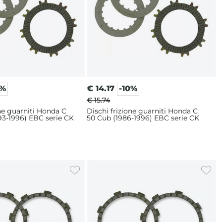
0%
€
14.17
-10%
€ 15.74
one guarniti Honda C
Dischi frizione guarniti Honda C
93-1996) EBC serie CK
50 Cub (1986-1996) EBC serie CK