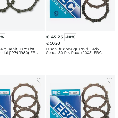
0%
€
45.25
-10%
€ 50.28
one guarniti Yamaha
Dischi frizione guarniti Derbi
edal (1974-1980) EBC
Senda 50 R X Race (2005) EBC
serie CK