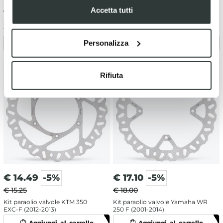
Accetta tutti
€ 15.25
€ 15.25
Kit paraolio valvole Yamaha WR
Kit paraolio valvole KTM 250
250 F (2015-2018)
EXC-F (2006-2011)
Personalizza
Rifiuta
€
14.49
-5%
€
17.10
-5%
€ 15.25
€ 18.00
Kit paraolio valvole KTM 350
Kit paraolio valvole Yamaha WR
EXC-F (2012-2013)
250 F (2001-2014)