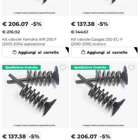
€
206.07
-5%
€
137.38
-5%
€ 216.92
€ 144.61
Kit valvole Yamaha WR 250 F
Kit valvole Gasgas 250 EC-F
(2001-2014) aspirazione
(2010-2015) scarico
€
137.38
-5%
€
206.07
-5%