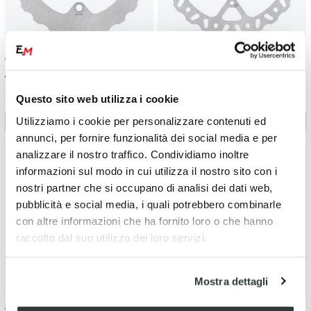
€
17.10
-5%
€
14.49
-5%
€ 18.00
€ 15.25
Kit paraolio valvole Gasgas 250
Kit paraolio valvole KTM 450
Questo sito web utilizza i cookie
EC-F (2013-2015)
EXC-F (2003-2007)
Utilizziamo i cookie per personalizzare contenuti ed
annunci, per fornire funzionalità dei social media e per
analizzare il nostro traffico. Condividiamo inoltre
informazioni sul modo in cui utilizza il nostro sito con i
nostri partner che si occupano di analisi dei dati web,
pubblicità e social media, i quali potrebbero combinarle
con altre informazioni che ha fornito loro o che hanno
raccolto dal suo utilizzo dei loro servizi.
Mostra dettagli
€
14.49
-5%
€
14.49
-5%