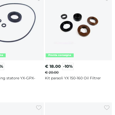
2%
€
18.00
-10%
€ 20.00
ring statore YX-GPX-
Kit paraoli YX 150-160 Oil Filtrer