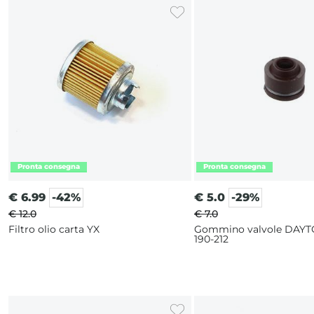
€
6.99
-42%
€
5.0
-29%
€ 12.0
€ 7.0
Filtro olio carta YX
Gommino valvole DAYT
190-212