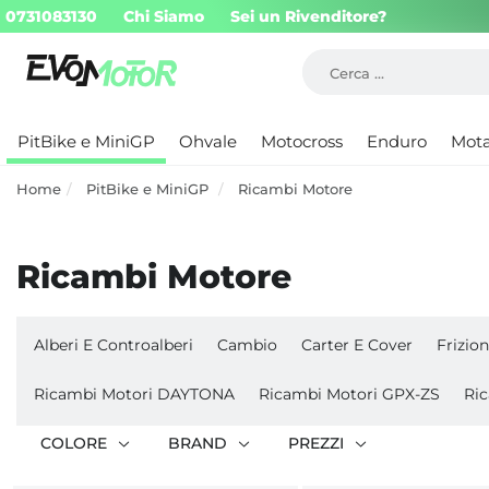
0731083130
Chi Siamo
Sei un Rivenditore?
PitBike e MiniGP
Ohvale
Motocross
Enduro
Mot
Home
PitBike e MiniGP
Ricambi Motore
Ricambi Motore
Alberi E Controalberi
Cambio
Carter E Cover
Frizion
Ricambi Motori DAYTONA
Ricambi Motori GPX-ZS
Ri
COLORE
BRAND
PREZZI