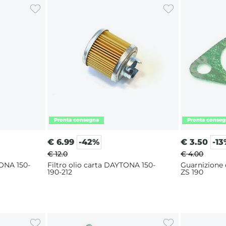
€
6.99
-42%
€
3.50
-1
€ 12.0
€ 4.00
ONA 150-
Filtro olio carta DAYTONA 150-
Guarnizione 
190-212
ZS 190