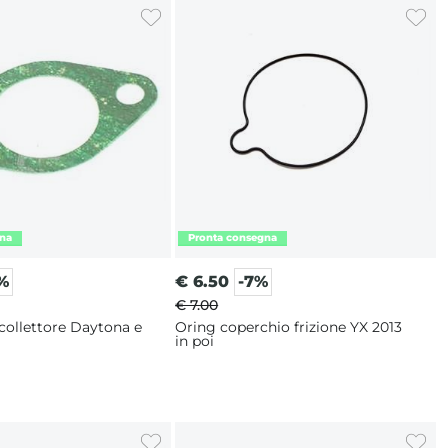
3%
€
6.50
-7%
€ 7.00
collettore Daytona e
Oring coperchio frizione YX 2013
in poi