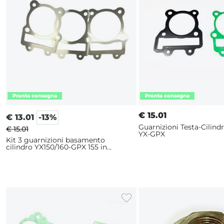
€
15.01
€
13.01
-13%
Guarnizioni Testa-Cilin
€ 15.01
YX-GPX
Kit 3 guarnizioni basamento
cilindro YX150/160-GPX 155 in
Alluminio