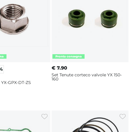
€
7.90
7%
Set Tenute corteco valvole YX 150-
160
 YX-GPX-DT-ZS