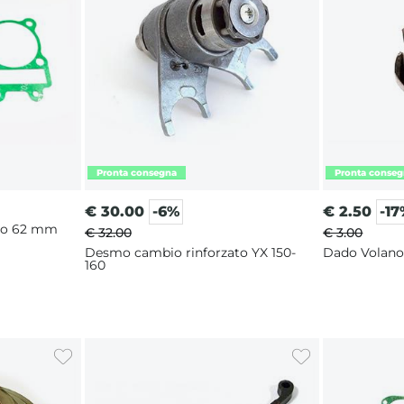
€
30.00
-6%
€
2.50
-1
dro 62 mm
€ 32.00
€ 3.00
Desmo cambio rinforzato YX 150-
Dado Volano
160