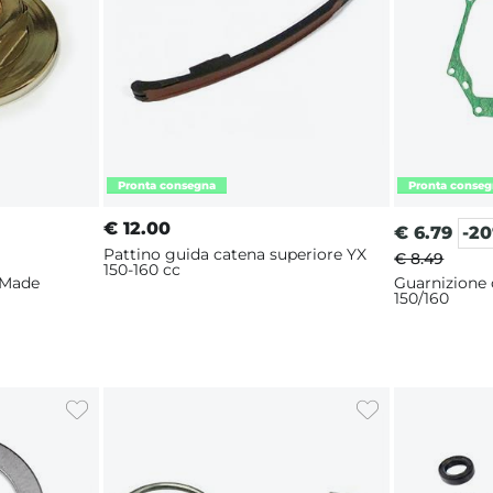
€
12.00
€
6.79
-2
Pattino guida catena superiore YX
€ 8.49
150-160 cc
 Made
Guarnizione 
150/160