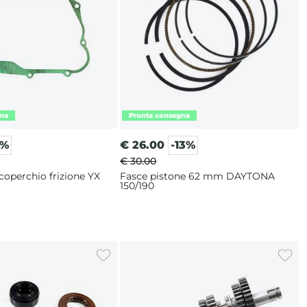
0%
€
26.00
-13%
€ 30.00
coperchio frizione YX
Fasce pistone 62 mm DAYTONA
150/190