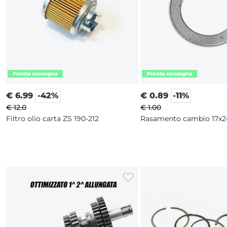
€
6.99
-42%
€
0.89
-11%
€ 12.0
€ 1.00
Filtro olio carta ZS 190-212
Rasamento cambio 17x2