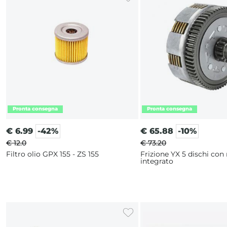
€
6.99
-42%
€
65.88
-10%
€ 12.0
€ 73.20
Filtro olio GPX 155 - ZS 155
Frizione YX 5 dischi co
integrato