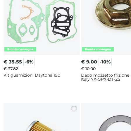
€
35.55
-6%
€
9.00
-10%
€ 37.82
€ 10.00
Kit guarnizioni Daytona 190
Dado mozzetto frizione
Italy YX-GPX-DT-ZS