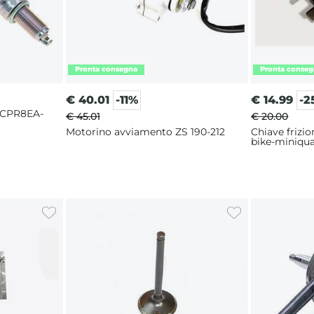
€
40.01
-11%
€
14.99
-2
 CPR8EA-
€ 45.01
€ 20.00
Motorino avviamento ZS 190-212
Chiave frizi
bike-miniqu