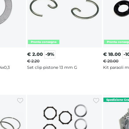
€
2.00
-9%
€
18.00
-1
€ 2.20
€ 20.00
4x0,3
Set clip pistone 13 mm G
Kit paraoli 