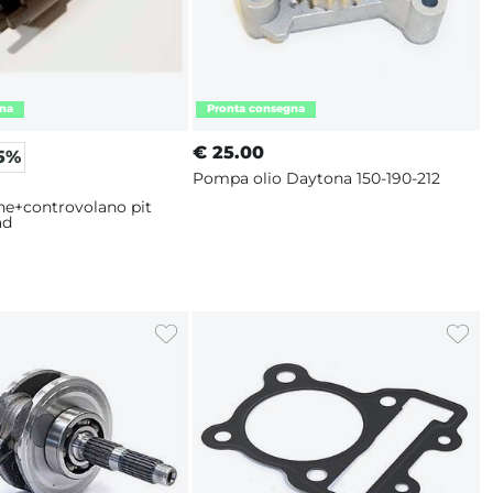
€
25.00
5%
Pompa olio Daytona 150-190-212
one+controvolano pit
ad