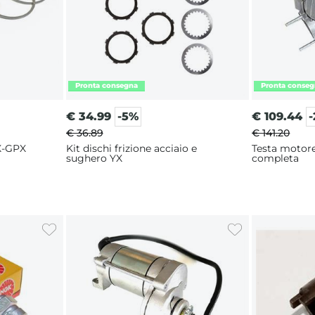
€
34.99
-5%
€
109.44
€ 36.89
€ 141.20
X-GPX
Kit dischi frizione acciaio e
Testa motore
sughero YX
completa