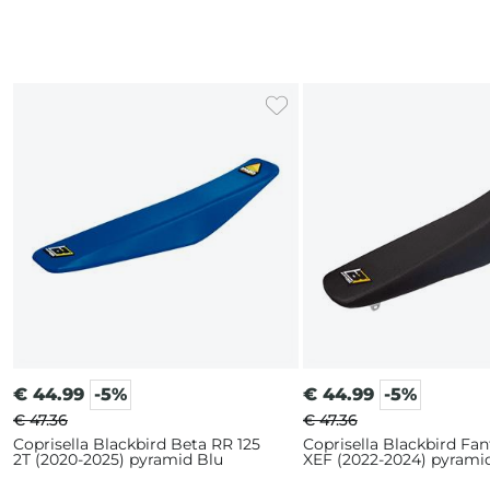
Rosso
€
44.99
-5%
€
44.99
-5%
€ 47.36
€ 47.36
Coprisella Blackbird Beta RR 125
Coprisella Blackbird Fan
2T (2020-2025) pyramid Blu
XEF (2022-2024) pyrami