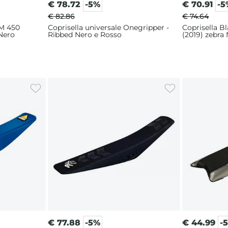
€
78.72
-5%
€
70.91
-5
€ 82.86
€ 74.64
TM 450
Coprisella universale Onegripper -
Coprisella B
Nero
Ribbed Nero e Rosso
(2019) zebra
€
77.88
-5%
€
44.99
-