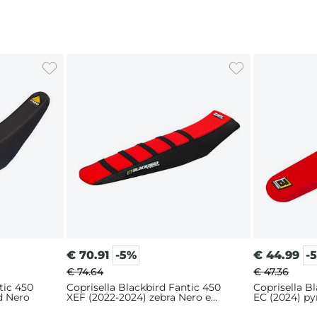
€
70.91
-5%
€
44.99
-
€ 74.64
€ 47.36
tic 450
Coprisella Blackbird Fantic 450
Coprisella B
d Nero
XEF (2022-2024) zebra Nero e
EC (2024) p
Rosso