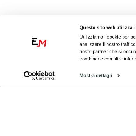
Questo sito web utilizza i
Utilizziamo i cookie per pe
analizzare il nostro traffic
nostri partner che si occup
combinarle con altre inform
Mostra dettagli
€
70.91
-5%
€
70.91
-5%
€ 74.64
€ 74.64
Coprisella Blackbird Gasgas 250
Coprisella Blackbird Ga
EC (2024) zebra Nero e Rosso
EC (2024) zebra Nero e 