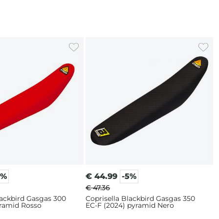
5%
€
44.99
-5%
€ 47.36
lackbird Gasgas 300
Coprisella Blackbird Gasgas 350
yramid Rosso
EC-F (2024) pyramid Nero