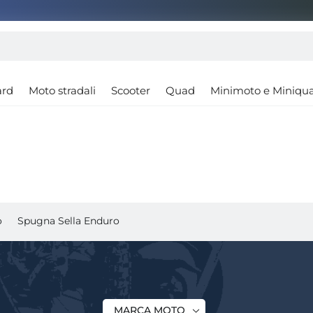
ard
Moto stradali
Scooter
Quad
Minimoto e Miniqu
o
Spugna Sella Enduro
MARCA MOTO