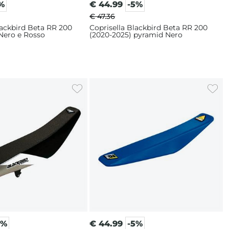
%
€
44.99
-5%
€ 47.36
lackbird Beta RR 200
Coprisella Blackbird Beta RR 200
 Nero e Rosso
(2020-2025) pyramid Nero
5%
€
44.99
-5%