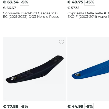
€
63.34
-5%
€
48.75
-15%
€ 66.67
€ 57.35
Coprisella Blackbird Gasgas 250
Coprisella Dalla Valle K
EC (2021-2023) DG3 Nero e Rosso
EXC-F (2003-2011) wave 
€
77.88
-5%
€
44.99
-5%