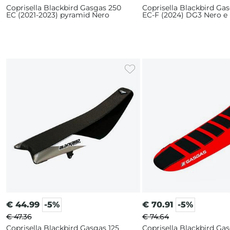
Coprisella Blackbird Gasgas 250
Coprisella Blackbird Ga
EC (2021-2023) pyramid Nero
EC-F (2024) DG3 Nero e
€
44.99
-5%
€
70.91
-5%
€ 47.36
€ 74.64
Coprisella Blackbird Gasgas 125
Coprisella Blackbird Ga