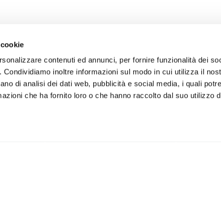
 cookie
rsonalizzare contenuti ed annunci, per fornire funzionalità dei so
o. Condividiamo inoltre informazioni sul modo in cui utilizza il nost
ano di analisi dei dati web, pubblicità e social media, i quali pot
azioni che ha fornito loro o che hanno raccolto dal suo utilizzo de
€
44.99
-5%
€
44.99
-
€ 47.36
€ 47.36
sgas 300
Coprisella Blackbird Beta RR 430
Coprisella B
Rosso
(2020-2025) pyramid Blu
XEF (2022-2