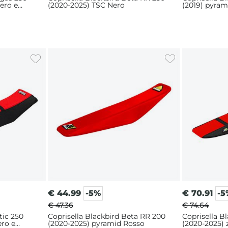
ero e
(2020-2025) TSC Nero
(2019) pyram
€
44.99
-5%
€
70.91
-5
€ 47.36
€ 74.64
tic 250
Coprisella Blackbird Beta RR 200
Coprisella B
ero e
(2020-2025) pyramid Rosso
(2020-2025) 