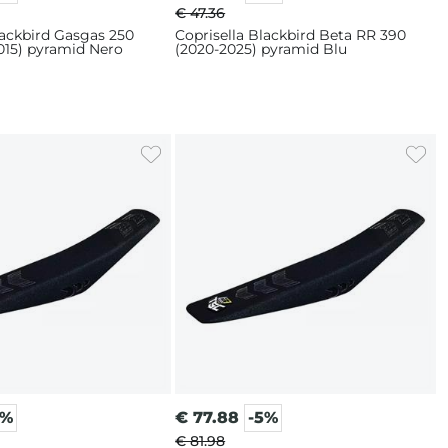
€ 47.36
lackbird Gasgas 250
Coprisella Blackbird Beta RR 390
015) pyramid Nero
(2020-2025) pyramid Blu
5%
€
77.88
-5%
€ 81.98