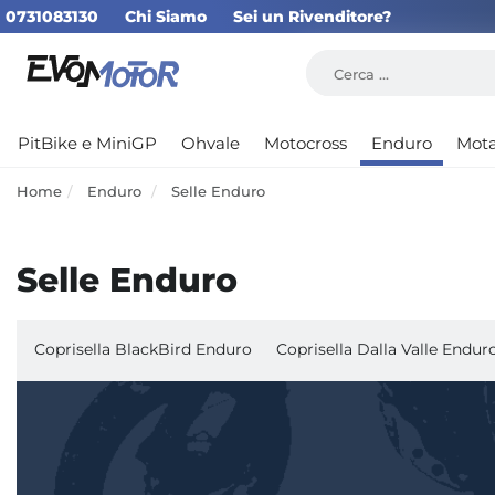
0731083130
Chi Siamo
Sei un Rivenditore?
PitBike e MiniGP
Ohvale
Motocross
Enduro
Mot
Home
Enduro
Selle Enduro
Selle Enduro
Coprisella BlackBird Enduro
Coprisella Dalla Valle Endur