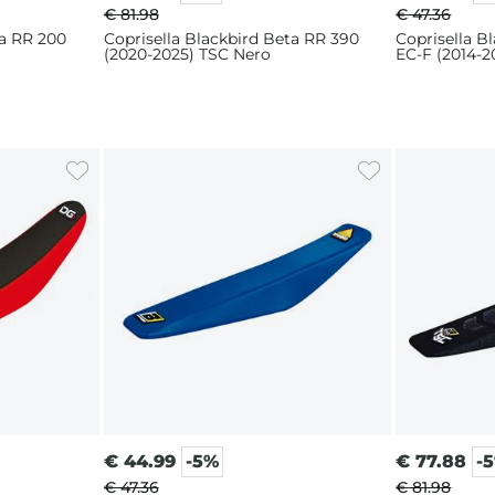
€ 81.98
€ 47.36
ta RR 200
Coprisella Blackbird Beta RR 390
Coprisella B
u
(2020-2025) TSC Nero
EC-F (2014-2
€
44.99
-5%
€
77.88
-
€ 47.36
€ 81.98