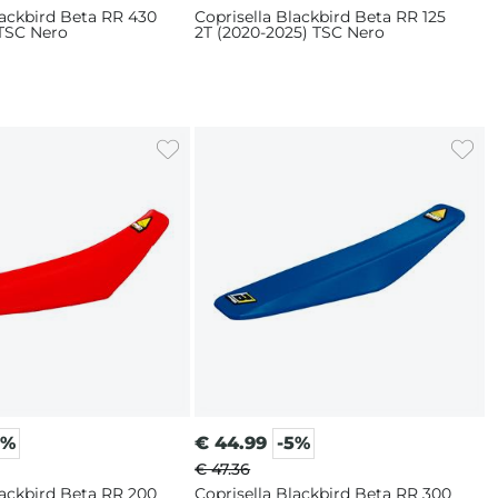
lackbird Beta RR 430
Coprisella Blackbird Beta RR 125
 TSC Nero
2T (2020-2025) TSC Nero
5%
€
44.99
-5%
€ 47.36
lackbird Beta RR 200
Coprisella Blackbird Beta RR 300