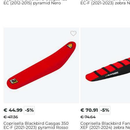
EC (2012-2015) pyramid Nero
EC-F (2021-2023) zebra N
Rosso
€
44.99
-5%
€
70.91
-5%
€ 47.36
€ 74.64
Coprisella Blackbird Gasgas 350
Coprisella Blackbird Fan
EC-F (2021-2023) pyramid Rosso
XEF (2021-2024) zebra N