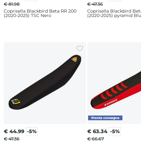
€ 81.98
€ 47.36
Coprisella Blackbird Beta RR 200
Coprisella Blackbird Be
(2020-2025) TSC Nero
(2020-2025) pyramid Bl
€
44.99
-5%
€
63.34
-5%
€ 47.36
€ 66.67