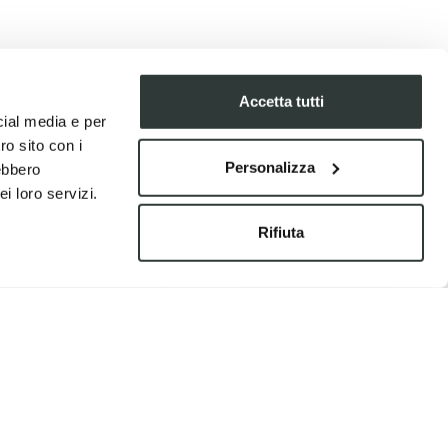
Accetta tutti
cial media e per
ro sito con i
Personalizza
rebbero
i loro servizi.
Rifiuta
5%
€
70.91
-5%
€ 74.64
lackbird Fantic 450
Coprisella Blackbird Gasgas 250
024) pyramid Rosso
EC (2021-2023) zebra Nero e Rosso