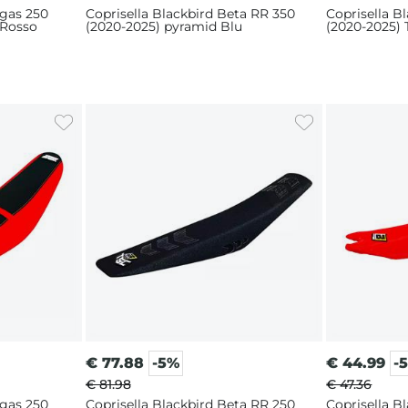
sgas 250
Coprisella Blackbird Beta RR 350
Coprisella B
 Rosso
(2020-2025) pyramid Blu
(2020-2025)
€
77.88
-5%
€
44.99
-
€ 81.98
€ 47.36
sgas 250
Coprisella Blackbird Beta RR 250
Coprisella B