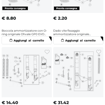
€
8.80
€
2.20
Boccola ammortizzatore con O-
Dado vite fissaggio
ring originale Ohvale GP0 EVO
ammortizzatore originale
(2022-2025)
Ohvale GP0 EVO (2022-2025)
€
14.40
€
31.42