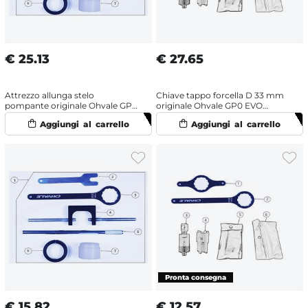
€
25.13
€
27.65
Attrezzo allunga stelo
Chiave tappo forcella D 33 mm
pompante originale Ohvale GP0
originale Ohvale GP0 EVO
EVO (2022-2025) Racing
(2022-2025)
€
15.82
€
12.57