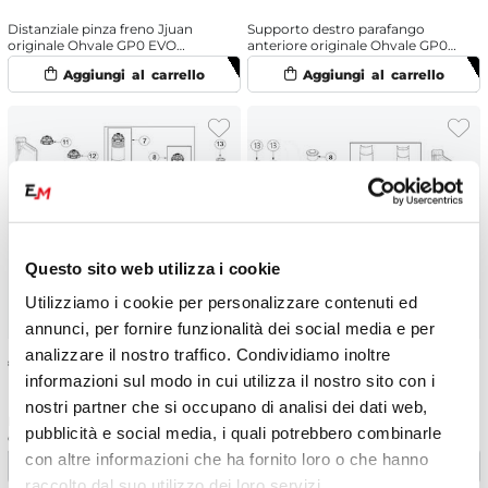
Distanziale pinza freno Jjuan
Supporto destro parafango
originale Ohvale GP0 EVO
anteriore originale Ohvale GP0
(2022-2025) disco 190 mm
EVO 160 (2022-2025) OHRacing
Questo sito web utilizza i cookie
Utilizziamo i cookie per personalizzare contenuti ed
annunci, per fornire funzionalità dei social media e per
analizzare il nostro traffico. Condividiamo inoltre
€
46.49
€
37.70
informazioni sul modo in cui utilizza il nostro sito con i
nostri partner che si occupano di analisi dei dati web,
Molla forcella Racing K8
Perno ruota anteriore originale
pubblicità e social media, i quali potrebbero combinarle
originale Ohvale GP0 EVO 160
Ohvale GP0 EVO (2022-2025)
(2022-2025) OHRacing
con altre informazioni che ha fornito loro o che hanno
raccolto dal suo utilizzo dei loro servizi.