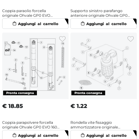
Coppia paraolio forcella
Supporto sinistro parafango
originale Ohvale GP0 EVO
anteriore originale Ohvale GP0
(2022-2025)
EVO (2022-2025)
€
18.85
€
1.22
Coppia parapolvere forcella
Rondella vite fissaggio
originale Ohvale GP0 EVO 160
ammortizzatore originale
(2022-2025) OHRacing
Ohvale GP0 EVO (2022-2025)