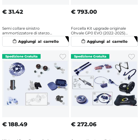
€
31.42
€
793.00
Semi collare sinistro
Forcella Kit upgrade originale
ammortizzatore di sterzo
Ohvale GP0 EVO (2022-2025)
originale Ohvale GP0 EVO
Racing
(2022-2025)
€
188.49
€
272.06