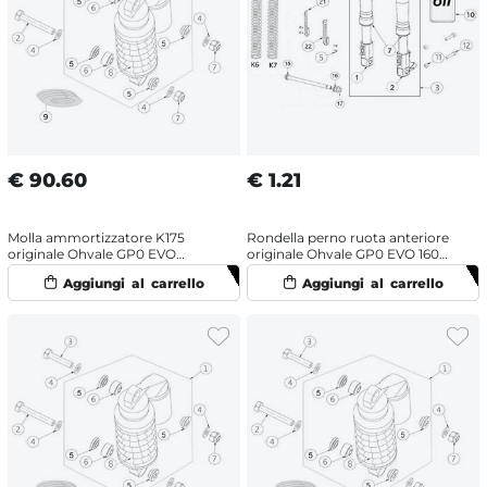
€
90.60
€
1.21
Molla ammortizzatore K175
Rondella perno ruota anteriore
originale Ohvale GP0 EVO
originale Ohvale GP0 EVO 160
(2022-2025)
(2022-2025) OHRacing