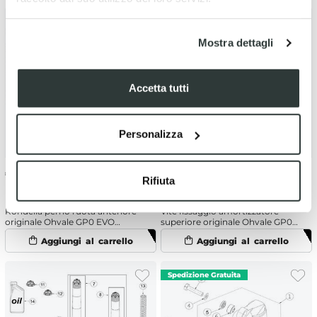
Mostra dettagli
Accetta tutti
Personalizza
€
1.21
€
3.62
Rifiuta
Rondella perno ruota anteriore
Vite fissaggio amortizzatore
originale Ohvale GP0 EVO
superiore originale Ohvale GP0
(2022-2025)
EVO (2022-2025)