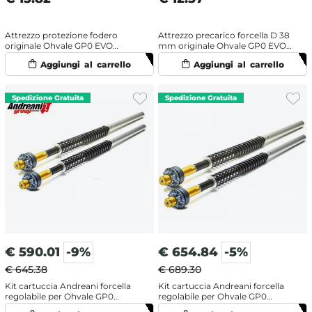
Attrezzo protezione fodero
Attrezzo precarico forcella D 38
originale Ohvale GP0 EVO
mm originale Ohvale GP0 EVO
(2022-2025) Racing
(2022-2025)
€
590.01
-9%
€
654.84
-5%
€ 645.38
€ 689.30
Kit cartuccia Andreani forcella
Kit cartuccia Andreani forcella
regolabile per Ohvale GP0
regolabile per Ohvale GP0
(2014-2021)
(2022-2024)