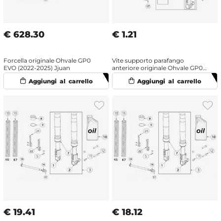
€
628.30
€
1.21
Forcella originale Ohvale GP0
Vite supporto parafango
EVO (2022-2025) Jjuan
anteriore originale Ohvale GP0
EVO 160 (2022-2025) OHRacing
€
19.41
€
18.12