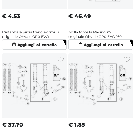
€
4.53
€
46.49
Distanziale pinza freno Formula
Molla forcella Racing K9
originale Ohvale GP0 EVO
originale Ohvale GP0 EVO 160
(2022-2025) disco 190 mm
(2022-2025) OHRacing
€
37.70
€
1.85