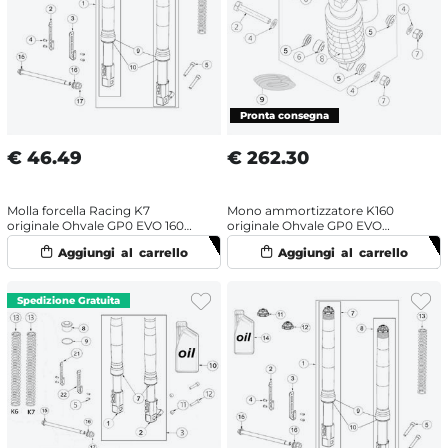
€
46.49
€
262.30
Molla forcella Racing K7
Mono ammortizzatore K160
originale Ohvale GP0 EVO 160
originale Ohvale GP0 EVO
(2022-2025) OHRacing
(2022-2025)