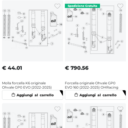
€
44.01
€
790.56
Molla forcella K6 originale
Forcella originale Ohvale GP0
Ohvale GP0 EVO (2022-2025)
EVO 160 (2022-2025) OHRacing