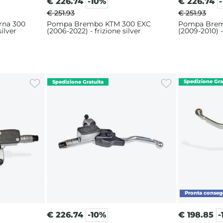
€
226.74
-10%
€
226.74
€ 251.93
€ 251.93
na 300
Pompa Brembo KTM 300 EXC
Pompa Brem
silver
(2006-2022) - frizione silver
(2009-2010) -
€
226.74
-10%
€
198.85
-