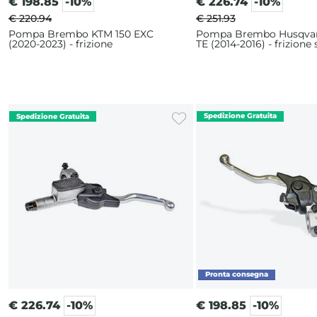
€
198.85
-10%
€
226.74
-10%
€ 220.94
€ 251.93
Pompa Brembo KTM 150 EXC
Pompa Brembo Husqvar
(2020-2023) - frizione
TE (2014-2016) - frizione 
€
226.74
-10%
€
198.85
-10%