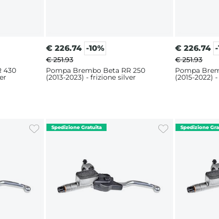
€
226.74
-10%
€
226.74
€ 251.93
€ 251.93
 430
Pompa Brembo Beta RR 250
Pompa Bremb
ver
(2013-2023) - frizione silver
(2015-2022) - 