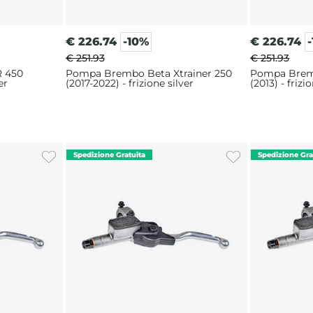
€
226.74
-10%
€
226.74
€ 251.93
€ 251.93
 450
Pompa Brembo Beta Xtrainer 250
Pompa Brem
er
(2017-2022) - frizione silver
(2013) - frizi