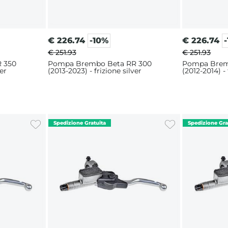
€
226.74
-10%
€
226.74
€ 251.93
€ 251.93
 350
Pompa Brembo Beta RR 300
Pompa Brem
ver
(2013-2023) - frizione silver
(2012-2014) - 