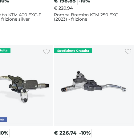
-10%
€
198.85
-10%
€ 220.94
bo KTM 400 EXC-F
Pompa Brembo KTM 250 EXC
 frizione silver
(2023) - frizione
10%
€
226.74
-10%