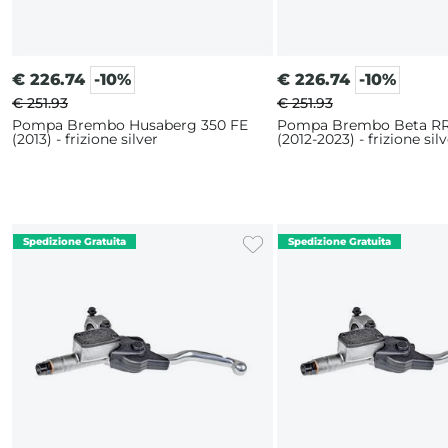
€
226.74
-10%
€
226.74
-10%
€ 251.93
€ 251.93
Pompa Brembo Husaberg 350 FE
Pompa Brembo Beta RR
(2013) - frizione silver
(2012-2023) - frizione sil