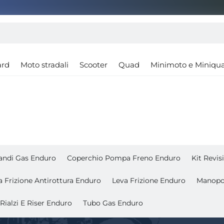
ard
Moto stradali
Scooter
Quad
Minimoto e Miniqu
ndi Gas Enduro
Coperchio Pompa Freno Enduro
Kit Revi
a Frizione Antirottura Enduro
Leva Frizione Enduro
Manopo
Rialzi E Riser Enduro
Tubo Gas Enduro