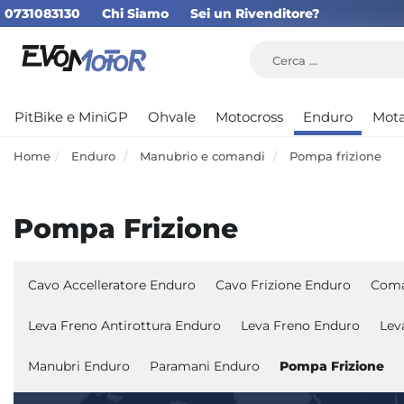
0731083130
Chi Siamo
Sei un Rivenditore?
PitBike e MiniGP
Ohvale
Motocross
Enduro
Mot
Home
Enduro
Manubrio e comandi
Pompa frizione
Pompa Frizione
Cavo Accelleratore Enduro
Cavo Frizione Enduro
Coma
Leva Freno Antirottura Enduro
Leva Freno Enduro
Lev
Manubri Enduro
Paramani Enduro
Pompa Frizione