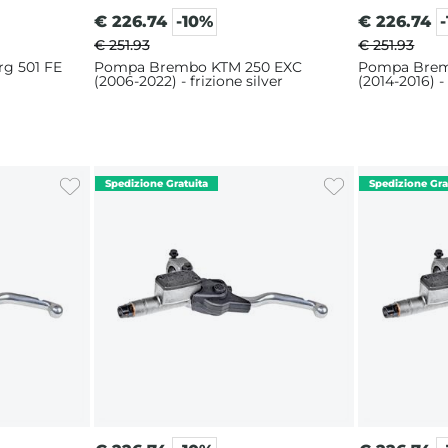
€
226.74
-10%
€
226.74
€ 251.93
€ 251.93
g 501 FE
Pompa Brembo KTM 250 EXC
Pompa Brem
(2006-2022) - frizione silver
(2014-2016) - 