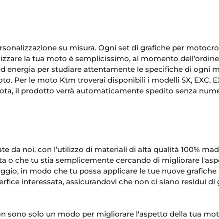
personalizzazione su misura. Ogni set di grafiche per motoc
zzare la tua moto è semplicissimo, al momento dell’ordine, t
 energia per studiare attentamente le specifiche di ogni mo
oto. Per le moto Ktm troverai disponibili i modelli SX, EXC,
ilota, il prodotto verrà automaticamente spedito senza num
 da noi, con l’utilizzo di materiali di alta qualità 100% made 
ta o che tu stia semplicemente cercando di migliorare l'aspett
taggio, in modo che tu possa applicare le tue nuove grafiche
erfice interessata, assicurandovi che non ci siano residui di 
 sono solo un modo per migliorare l'aspetto della tua moto