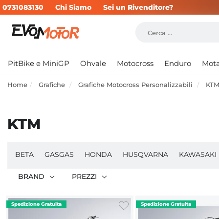
0731083130
Chi Siamo
Sei un Rivenditore?
PitBike e MiniGP
Ohvale
Motocross
Enduro
Mot
Home
Grafiche
Grafiche Motocross Personalizzabili
KT
KTM
BETA
GASGAS
HONDA
HUSQVARNA
KAWASAKI
BRAND
PREZZI