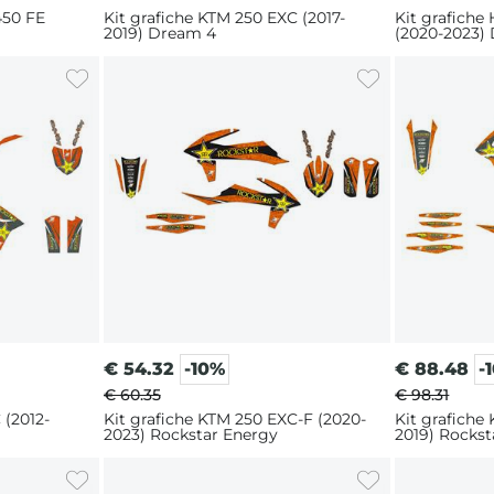
450 FE
Kit grafiche KTM 250 EXC (2017-
Kit grafiche
2019) Dream 4
(2020-2023)
€
54.32
-10%
€
88.48
-
€ 60.35
€ 98.31
 (2012-
Kit grafiche KTM 250 EXC-F (2020-
Kit grafiche
2023) Rockstar Energy
2019) Rockst