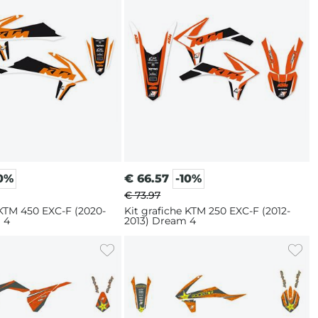
10%
€
66.57
-10%
€ 73.97
 KTM 450 EXC-F (2020-
Kit grafiche KTM 250 EXC-F (2012-
 4
2013) Dream 4