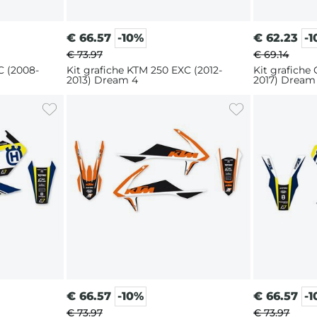
€
66.57
-10%
€
62.23
-
€ 73.97
€ 69.14
C (2008-
Kit grafiche KTM 250 EXC (2012-
Kit grafiche
2013) Dream 4
2017) Dream
€
66.57
-10%
€
66.57
-
€ 73.97
€ 73.97