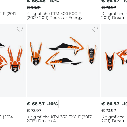
€
88.48
-10%
€
66.57
-
€ 98.31
€ 73.97
-F (2017-
Kit grafiche KTM 400 EXC-F
Kit grafiche
(2009-2011) Rockstar Energy
2011) Dream
€
66.57
-10%
€
66.57
-
€ 73.97
€ 73.97
C (2014-
Kit grafiche KTM 350 EXC-F (2017-
Kit grafiche
2019) Dream 4
2011) Dream