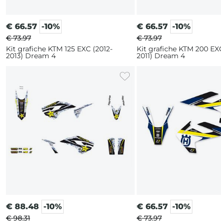
€
66.57
-10%
€
66.57
-10%
€ 73.97
€ 73.97
Kit grafiche KTM 125 EXC (2012-
Kit grafiche KTM 200 EX
2013) Dream 4
2011) Dream 4
€
88.48
-10%
€
66.57
-10%
€ 98.31
€ 73.97