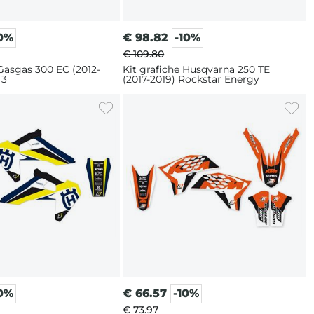
10%
€
98.82
-10%
€ 109.80
 Gasgas 300 EC (2012-
Kit grafiche Husqvarna 250 TE
 3
(2017-2019) Rockstar Energy
10%
€
66.57
-10%
€ 73.97