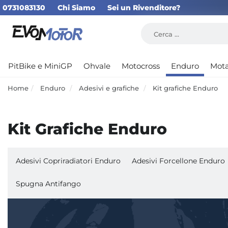
0731083130
Chi Siamo
Sei un Rivenditore?
PitBike e MiniGP
Ohvale
Motocross
Enduro
Mot
Home
Enduro
Adesivi e grafiche
Kit grafiche Enduro
Kit Grafiche Enduro
Adesivi Copriradiatori Enduro
Adesivi Forcellone Enduro
Spugna Antifango