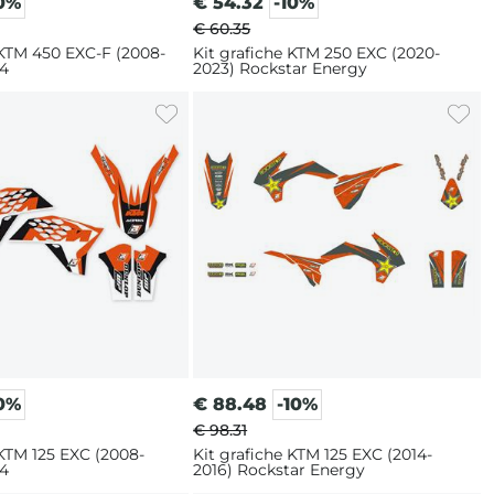
10%
€
54.32
-10%
€ 60.35
 KTM 450 EXC-F (2008-
Kit grafiche KTM 250 EXC (2020-
 4
2023) Rockstar Energy
10%
€
88.48
-10%
€ 98.31
 KTM 125 EXC (2008-
Kit grafiche KTM 125 EXC (2014-
 4
2016) Rockstar Energy