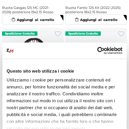
Ruota Gasgas 125 MC (2021-
Ruota Fantic 125 XX (2022-2025)
2026) posteriore 19x2.15 Rosso
posteriore 18x2.15 Rosso
Questo sito web utilizza i cookie
Utilizziamo i cookie per personalizzare contenuti ed
annunci, per fornire funzionalità dei social media e per
analizzare il nostro traffico. Condividiamo inoltre
€
268.40
€
366.00
informazioni sul modo in cui utilizza il nostro sito con i
nostri partner che si occupano di analisi dei dati web,
Ruota Fantic 250 XX (2022-
Ruota Fantic 450 XXF (2022-
pubblicità e social media, i quali potrebbero combinarle
2025) anteriore 21x1.60 Rosso
2025) anteriore 17x3.50 Rosso
con altre informazioni che ha fornito loro o che hanno
raccolto dal suo utilizzo dei loro servizi.