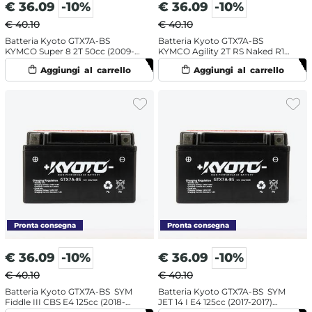
€
36.09
-10%
€
36.09
-10%
€ 40.10
€ 40.10
Batteria Kyoto GTX7A-BS
Batteria Kyoto GTX7A-BS
KYMCO Super 8 2T 50cc (2009-
KYMCO Agility 2T RS Naked R12
2015) [Yuasa code YTX7A-BS]
50cc (2010-2019) [Yuasa code
YTX7A-BS]
€
36.09
-10%
€
36.09
-10%
€ 40.10
€ 40.10
Batteria Kyoto GTX7A-BS SYM
Batteria Kyoto GTX7A-BS SYM
Fiddle III CBS E4 125cc (2018-
JET 14 I E4 125cc (2017-2017)