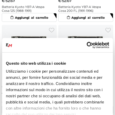
€ 52.67
€ 52.67
Batteria Kyoto YB7-A Vespa
Batteria Kyoto YB7-A Vespa
Cosa 125 (1988-1991)
Cosa 200 FL (1991-1996)
Questo sito web utilizza i cookie
Utilizziamo i cookie per personalizzare contenuti ed
annunci, per fornire funzionalità dei social media e per
analizzare il nostro traffico. Condividiamo inoltre
€
47.40
-10%
€
47.40
-10%
informazioni sul modo in cui utilizza il nostro sito con i
€ 52.67
€ 52.67
nostri partner che si occupano di analisi dei dati web,
Batteria Kyoto YB7-A Vespa PK
Batteria Kyoto YB7-A Vespa PK
pubblicità e social media, i quali potrebbero combinarle
125 XL Automatic/ E Start (1986-
50 SS (1983-1986)
1991)
con altre informazioni che ha fornito loro o che hanno
raccolto dal suo utilizzo dei loro servizi.