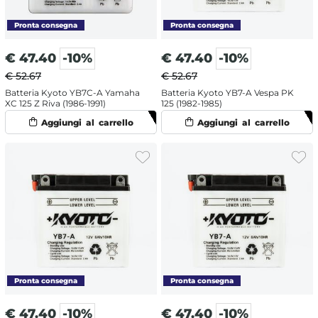
€
47.40
-10%
€
47.40
-10%
€ 52.67
€ 52.67
Batteria Kyoto YB7C-A Yamaha
Batteria Kyoto YB7-A Vespa PK
XC 125 Z Riva (1986-1991)
125 (1982-1985)
€
47.40
-10%
€
47.40
-10%