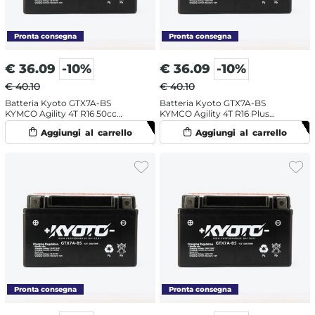
€
36.09
-10%
€
36.09
-10%
€ 40.10
€ 40.10
Batteria Kyoto GTX7A-BS
Batteria Kyoto GTX7A-BS
KYMCO Agility 4T R16 50cc
KYMCO Agility 4T R16 Plus
(2008-2013) [Yuasa code YTX7A-
[C21000] 125cc (2014-2015)
BS]
[Yuasa code YTX7A-BS]