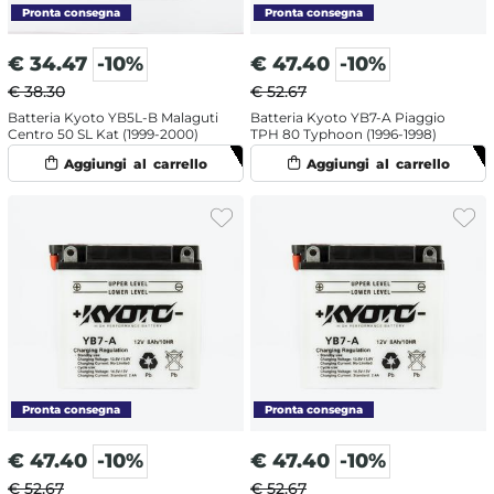
€
34.47
-10%
€
47.40
-10%
€ 38.30
€ 52.67
Batteria Kyoto YB5L-B Malaguti
Batteria Kyoto YB7-A Piaggio
Centro 50 SL Kat (1999-2000)
TPH 80 Typhoon (1996-1998)
€
47.40
-10%
€
47.40
-10%
€ 52.67
€ 52.67