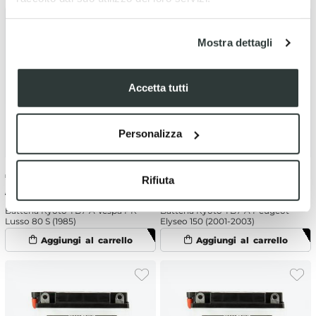
Mostra dettagli
Accetta tutti
Personalizza
€
47.40
-10%
€
47.40
-10%
Rifiuta
€ 52.67
€ 52.67
Batteria Kyoto YB7-A Vespa PK
Batteria Kyoto YB7-A Peugeot
Lusso 80 S (1985)
Elyseo 150 (2001-2003)