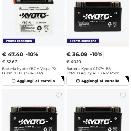
€
47.40
-10%
€
36.09
-10%
€ 52.67
€ 40.10
Batteria Kyoto YB7-A Vespa PX
Batteria Kyoto GTX7A-BS
Lusso 200 E (1984-1992)
KYMCO Agility 4T E3 R12 125cc
(2006-2015) [Yuasa code YTX7A-
BS]