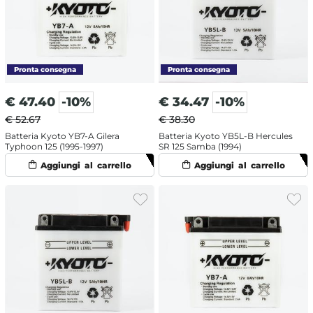
€
47.40
-10%
€
34.47
-10%
€ 52.67
€ 38.30
Batteria Kyoto YB7-A Gilera
Batteria Kyoto YB5L-B Hercules
Typhoon 125 (1995-1997)
SR 125 Samba (1994)