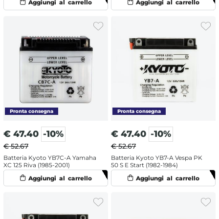
€
47.40
-10%
€
47.40
-10%
€ 52.67
€ 52.67
Batteria Kyoto YB7C-A Yamaha
Batteria Kyoto YB7-A Vespa PK
XC 125 Riva (1985-2001)
50 S E Start (1982-1984)