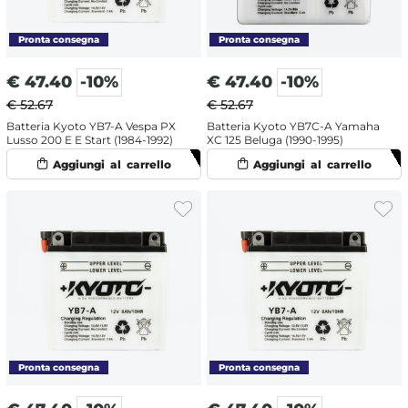
€
47.40
-10%
€
47.40
-10%
€ 52.67
€ 52.67
Batteria Kyoto YB7-A Vespa PX
Batteria Kyoto YB7C-A Yamaha
Lusso 200 E E Start (1984-1992)
XC 125 Beluga (1990-1995)