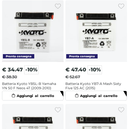
€
34.47
-10%
€
47.40
-10%
€ 38.30
€ 52.67
Batteria Kyoto YB5L-B Yamaha
Batteria Kyoto YB7-A Mash Sixty
YN 50 F Neos 4T (2009-2010)
Five 125 AC (2015)