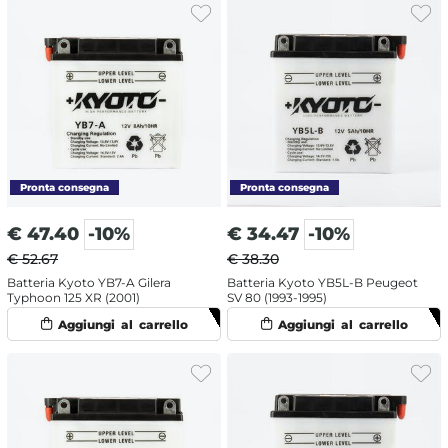
€
47.40
-10%
€
34.47
-10%
€ 52.67
€ 38.30
Batteria Kyoto YB7-A Gilera
Batteria Kyoto YB5L-B Peugeot
Typhoon 125 XR (2001)
SV 80 (1993-1995)