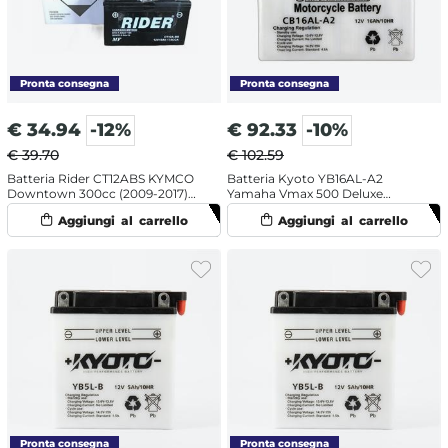
€
34.94
-12%
€
92.33
-10%
€ 39.70
€ 102.59
Batteria Rider CT12ABS KYMCO
Batteria Kyoto YB16AL-A2
Downtown 300cc (2009-2017)
Yamaha Vmax 500 Deluxe
[Yuasa code YT12A-BS]
(2000-2001)