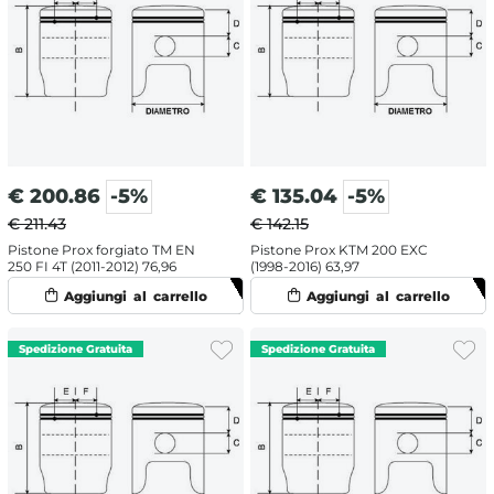
€
200.86
-5%
€
135.04
-5%
€ 211.43
€ 142.15
Pistone Prox forgiato TM EN
Pistone Prox KTM 200 EXC
250 FI 4T (2011-2012) 76,96
(1998-2016) 63,97