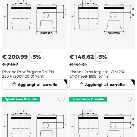
€
200.99
-5%
€
146.62
-5%
€ 211.57
€ 154.34
Pistone Prox forgiato TM EN
Pistone Prox forgiato KTM 250
250 F (2007-2010) 76,97
EXC (1998-1999) 67,44