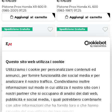
€ 176.09
€ 176.09
Pistone Prox Honda XR 600 R
Pistone Prox Honda XL 600
(1985-2001) 97,25
(1983-1987) 97,25
Questo sito web utilizza i cookie
Utilizziamo i cookie per personalizzare contenuti ed
annunci, per fornire funzionalità dei social media e per
analizzare il nostro traffico. Condividiamo inoltre
€
167.29
-5%
€
194.23
-5%
informazioni sul modo in cui utilizza il nostro sito con i
€ 176.09
€ 204.45
nostri partner che si occupano di analisi dei dati web,
Pistone Prox Honda XR 600 R
Pistone Prox forgiato Honda
pubblicità e social media, i quali potrebbero combinarle
(1985-2001) 97,75
CRF 450 X (2005-2016) 95,97
con altre informazioni che ha fornito loro o che hanno
raccolto dal suo utilizzo dei loro servizi.