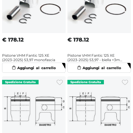
€
178.12
€
178.12
Pistone VHM Fantic 125 XE
Pistone VHM Fantic 125 XE
(2023-2025) 53,97 monofascia
(2023-2025) 53,97 - biella +3mm
monofascia