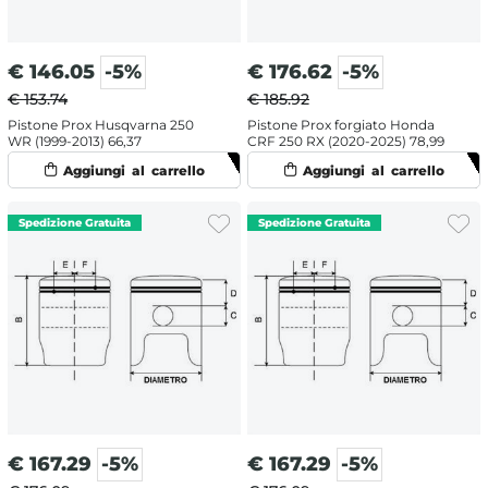
€
146.05
-5%
€
176.62
-5%
€ 153.74
€ 185.92
Pistone Prox Husqvarna 250
Pistone Prox forgiato Honda
WR (1999-2013) 66,37
CRF 250 RX (2020-2025) 78,99
€
167.29
-5%
€
167.29
-5%