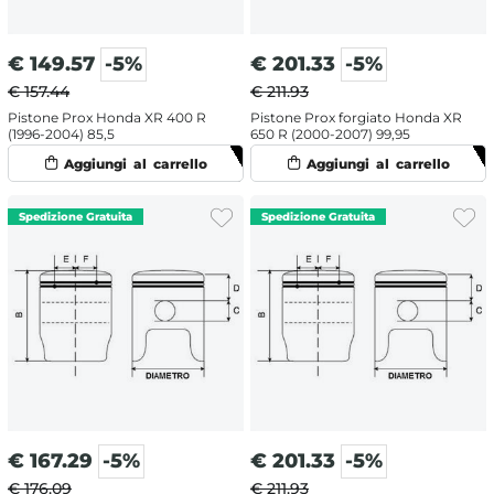
€
149.57
-5%
€
201.33
-5%
€ 157.44
€ 211.93
Pistone Prox Honda XR 400 R
Pistone Prox forgiato Honda XR
(1996-2004) 85,5
650 R (2000-2007) 99,95
€
167.29
-5%
€
201.33
-5%
€ 176.09
€ 211.93