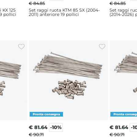
€ 84.85
€ 84.85
i KX 125
Set raggi ruota KTM 85 SX (2004-
Set raggi ru
 pollici
2011) anteriore 19 pollici
(2014-2026) p
€
81.64
-10%
€
81.64
-1
€ 90.71
€ 90.71