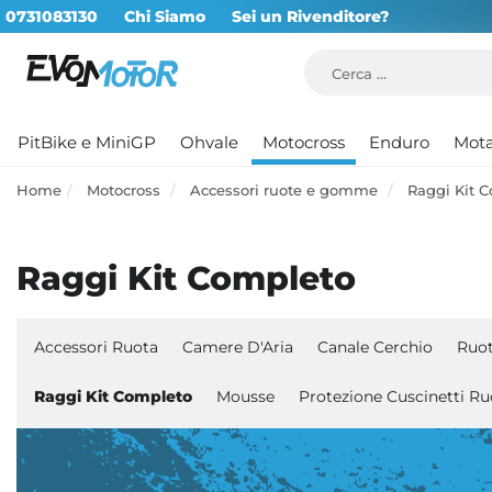
0731083130
Chi Siamo
Sei un Rivenditore?
PitBike e MiniGP
Ohvale
Motocross
Enduro
Mot
Home
Motocross
Accessori ruote e gomme
Raggi Kit 
Raggi Kit Completo
Accessori Ruota
Camere D'Aria
Canale Cerchio
Ruo
Raggi Kit Completo
Mousse
Protezione Cuscinetti Ru