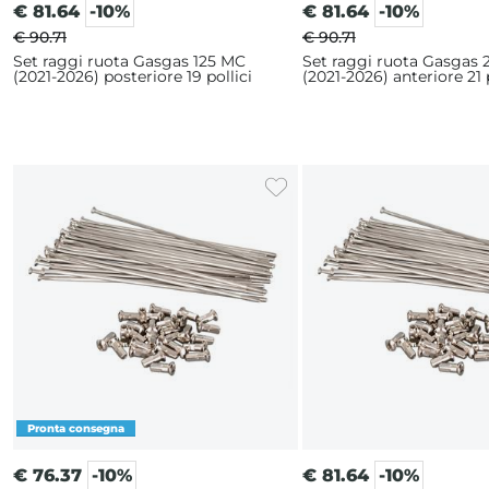
€
81.64
-10%
€
81.64
-10%
€ 90.71
€ 90.71
Set raggi ruota Gasgas 125 MC
Set raggi ruota Gasgas
(2021-2026) posteriore 19 pollici
(2021-2026) anteriore 21 p
€
76.37
-10%
€
81.64
-10%