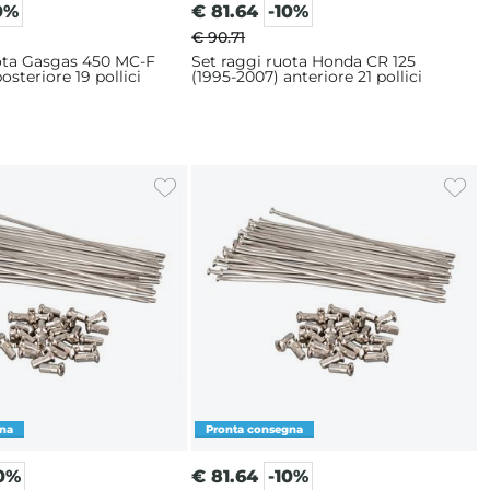
0%
€
81.64
-10%
€ 90.71
uota Gasgas 450 MC-F
Set raggi ruota Honda CR 125
osteriore 19 pollici
(1995-2007) anteriore 21 pollici
10%
€
81.64
-10%