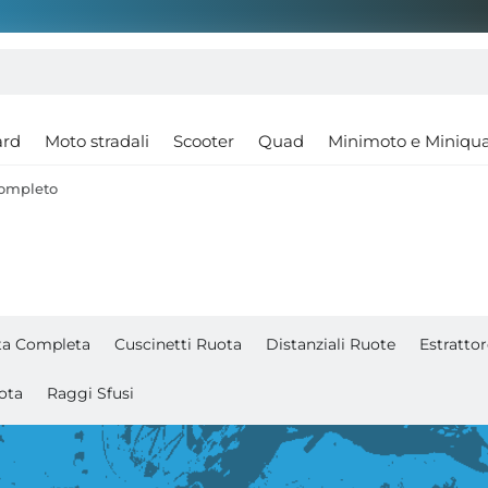
ard
Moto stradali
Scooter
Quad
Minimoto e Miniqu
Completo
ta Completa
Cuscinetti Ruota
Distanziali Ruote
Estratto
ota
Raggi Sfusi