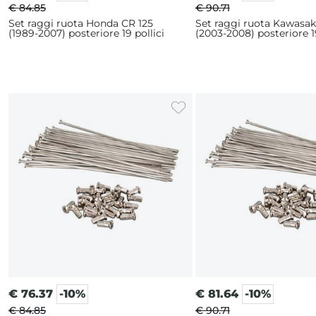
€ 84.85
€ 90.71
Set raggi ruota Honda CR 125
Set raggi ruota Kawasak
(1989-2007) posteriore 19 pollici
(2003-2008) posteriore 19
€
76.37
-10%
€
81.64
-10%
€ 84.85
€ 90.71