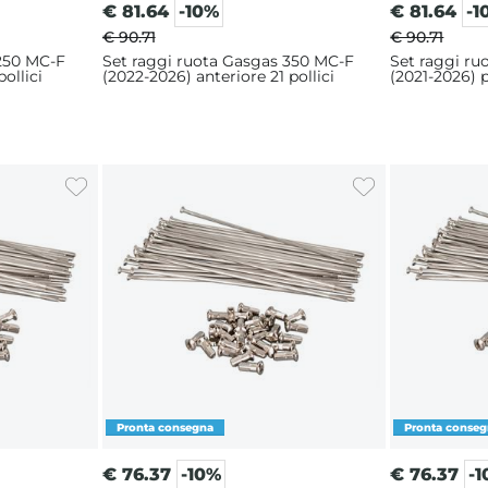
€
81.64
-10%
€
81.64
-1
€ 90.71
€ 90.71
 250 MC-F
Set raggi ruota Gasgas 350 MC-F
Set raggi r
ollici
(2022-2026) anteriore 21 pollici
(2021-2026) p
€
76.37
-10%
€
76.37
-