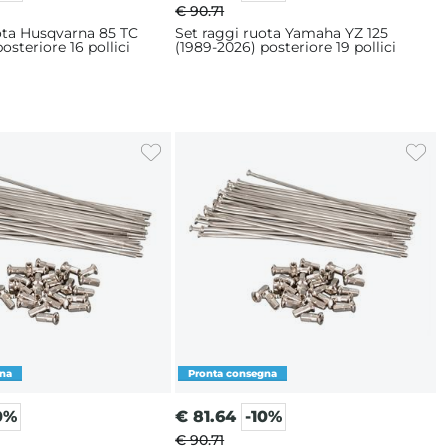
€ 90.71
ota Husqvarna 85 TC
Set raggi ruota Yamaha YZ 125
osteriore 16 pollici
(1989-2026) posteriore 19 pollici
0%
€
81.64
-10%
€ 90.71