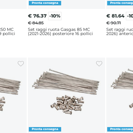
€
76.37
-10%
€
81.64
-1
€ 84.85
€ 90.71
 250 MC
Set raggi ruota Gasgas 85 MC
Set raggi ru
 pollici
(2021-2026) posteriore 16 pollici
2026) anterio