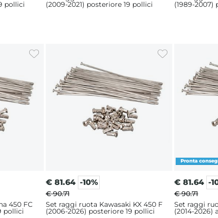
 pollici
(2009-2021) posteriore 19 pollici
(1989-2007) p
€
81.64
-10%
€
81.64
-1
€ 90.71
€ 90.71
na 450 FC
Set raggi ruota Kawasaki KX 450 F
Set raggi ru
 pollici
(2006-2026) posteriore 19 pollici
(2014-2026) a