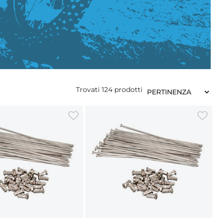
Trovati
124
prodotti