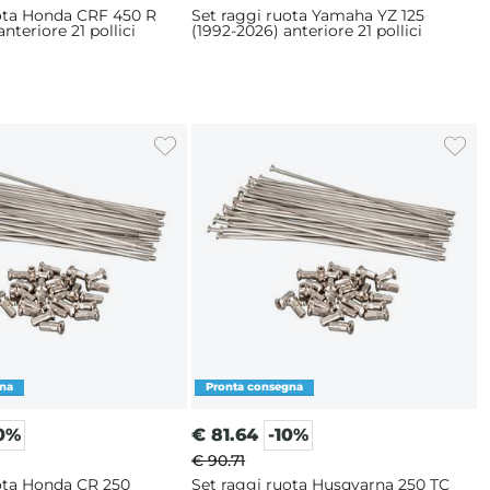
uota Honda CRF 450 R
Set raggi ruota Yamaha YZ 125
nteriore 21 pollici
(1992-2026) anteriore 21 pollici
10%
€
81.64
-10%
€ 90.71
ota Honda CR 250
Set raggi ruota Husqvarna 250 TC