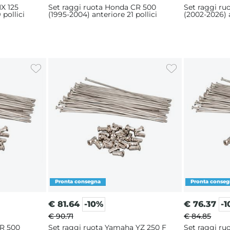
X 125
Set raggi ruota Honda CR 500
Set raggi r
 pollici
(1995-2004) anteriore 21 pollici
(2002-2026) a
€
81.64
-10%
€
76.37
-
€ 90.71
€ 84.85
CR 500
Set raggi ruota Yamaha YZ 250 F
Set raggi ru