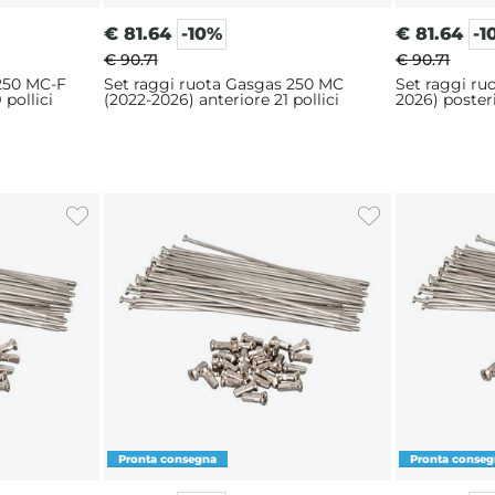
€
81.64
-10%
€
81.64
-1
€ 90.71
€ 90.71
 250 MC-F
Set raggi ruota Gasgas 250 MC
Set raggi ru
 pollici
(2022-2026) anteriore 21 pollici
2026) posteri