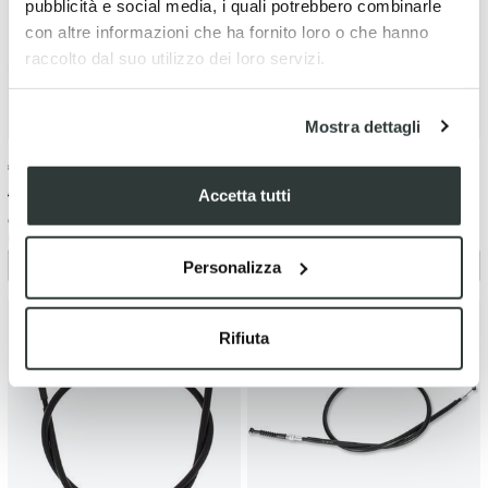
pubblicità e social media, i quali potrebbero combinarle
con altre informazioni che ha fornito loro o che hanno
raccolto dal suo utilizzo dei loro servizi.
Mostra dettagli
€
10.22
-10%
€
15.33
-10%
€ 11.35
€ 17.03
Accetta tutti
Cavo frizione Yamaha YZ 250
Cavo frizione Yamaha YZ 250 F
(1999-2003)
(2014-2018)
Personalizza
Rifiuta