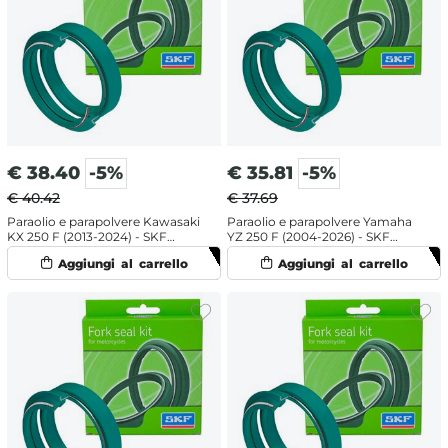
€
38.40
-5%
€
35.81
-5%
€ 40.42
€ 37.69
Paraolio e parapolvere Kawasaki
Paraolio e parapolvere Yamaha
KX 250 F (2013-2024) - SKF
YZ 250 F (2004-2026) - SKF
doppia mescola
labbro doppio