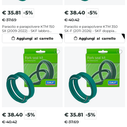
€
35.81
-5%
€
38.40
-5%
€ 37.69
€ 40.42
Paraolio e parapolvere KTM 150
Paraolio e parapolvere KTM 350
SX (2009-2022) - SKF labbro
SX-F (2011-2026) - SKF doppia
doppio
mescola
€
38.40
-5%
€
35.81
-5%
€ 40.42
€ 37.69