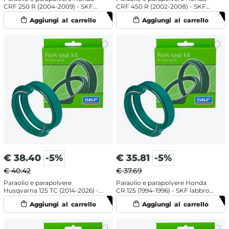
CRF 250 R (2004-2009) - SKF
CRF 450 R (2002-2008) - SKF
labbro doppio
labbro doppio
€
38.40
-5%
€
35.81
-5%
€ 40.42
€ 37.69
Paraolio e parapolvere
Paraolio e parapolvere Honda
Husqvarna 125 TC (2014-2026) -
CR 125 (1994-1996) - SKF labbro
SKF doppia mescola
singolo