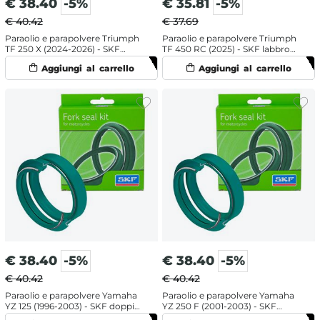
€
38.40
-5%
€
35.81
-5%
€ 40.42
€ 37.69
Paraolio e parapolvere Triumph
Paraolio e parapolvere Triumph
TF 250 X (2024-2026) - SKF
TF 450 RC (2025) - SKF labbro
doppia mescola
doppio
€
38.40
-5%
€
38.40
-5%
€ 40.42
€ 40.42
Paraolio e parapolvere Yamaha
Paraolio e parapolvere Yamaha
YZ 125 (1996-2003) - SKF doppia
YZ 250 F (2001-2003) - SKF
mescola
doppia mescola