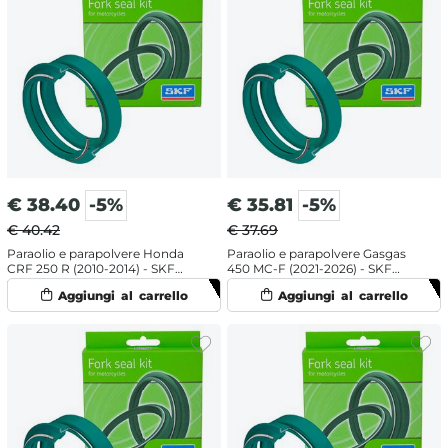
€
38.40
-5%
€
35.81
-5%
€ 40.42
€ 37.69
Paraolio e parapolvere Honda
Paraolio e parapolvere Gasgas
CRF 250 R (2010-2014) - SKF
450 MC-F (2021-2026) - SKF
doppia mescola
labbro doppio