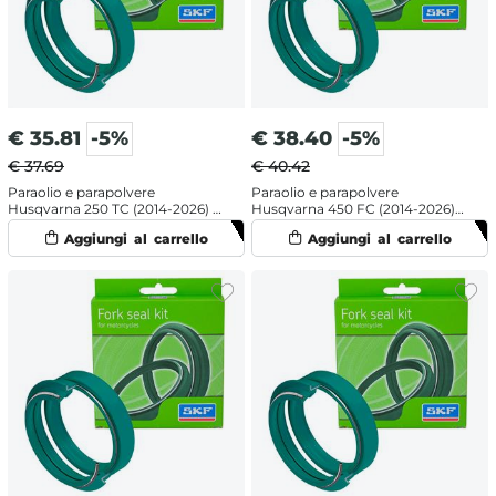
€
35.81
-5%
€
38.40
-5%
€ 37.69
€ 40.42
Paraolio e parapolvere
Paraolio e parapolvere
Husqvarna 250 TC (2014-2026) -
Husqvarna 450 FC (2014-2026) -
SKF labbro doppio
SKF doppia mescola