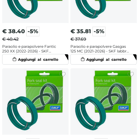
€
38.40
-5%
€
35.81
-5%
€ 40.42
€ 37.69
Paraolio e parapolvere Fantic
Paraolio e parapolvere Gasgas
250 XX (2022-2026) - SKF
125 MC (2021-2026) - SKF labbro
doppia mescola
doppio