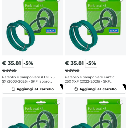
€
35.81
-5%
€
35.81
-5%
€ 37.69
€ 37.69
Paraolio e parapolvere KTM 125
Paraolio e parapolvere Fantic
SX (2003-2026) - SKF labbro
250 XXF (2022-2026) - SKF
doppio
labbro doppio