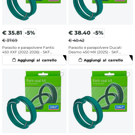
€
35.81
-5%
€
38.40
-5%
€ 37.69
€ 40.42
Paraolio e parapolvere Fantic
Paraolio e parapolvere Ducati
450 XXF (2022-2026) - SKF
Desmo 450 MX (2025) - SKF
labbro doppio
doppia mescola