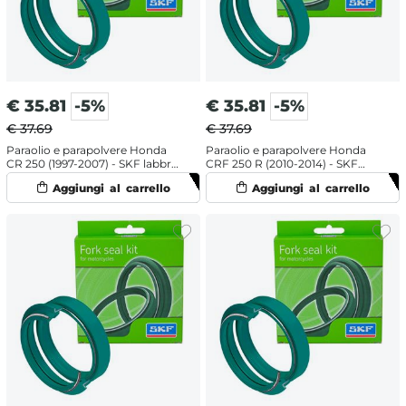
€
35.81
-5%
€
35.81
-5%
€ 37.69
€ 37.69
Paraolio e parapolvere Honda
Paraolio e parapolvere Honda
CR 250 (1997-2007) - SKF labbro
CRF 250 R (2010-2014) - SKF
doppio
labbro singolo