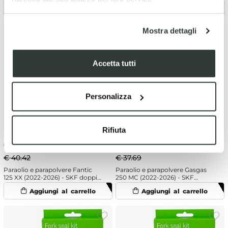
doppio
labbro doppio
Mostra dettagli
Accetta tutti
Personalizza
Rifiuta
€
38.40
-5%
€
35.81
-5%
€ 40.42
€ 37.69
Paraolio e parapolvere Fantic
Paraolio e parapolvere Gasgas
125 XX (2022-2026) - SKF doppia
250 MC (2022-2026) - SKF
mescola
labbro doppio