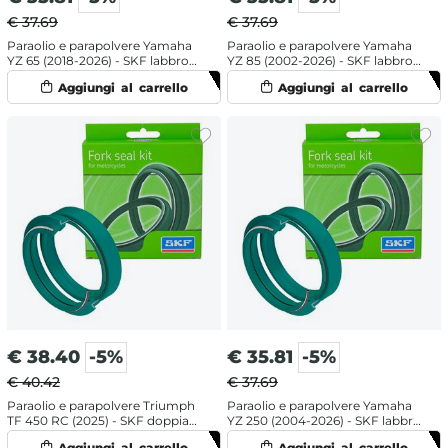
€ 37.69
€ 37.69
Paraolio e parapolvere Yamaha
Paraolio e parapolvere Yamaha
YZ 65 (2018-2026) - SKF labbro
YZ 85 (2002-2026) - SKF labbro
singolo
singolo
€
38.40
-5%
€
35.81
-5%
€ 40.42
€ 37.69
Paraolio e parapolvere Triumph
Paraolio e parapolvere Yamaha
TF 450 RC (2025) - SKF doppia
YZ 250 (2004-2026) - SKF labbro
mescola
doppio