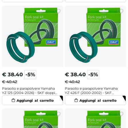
€
38.40
-5%
€
38.40
-5%
€ 40.42
€ 40.42
Paraolio e parapolvere Yamaha
Paraolio e parapolvere Yamaha
YZ 125 (2004-2026) - SKF doppia
YZ 426 F (2000-2002) - SKF
mescola
doppia mescola