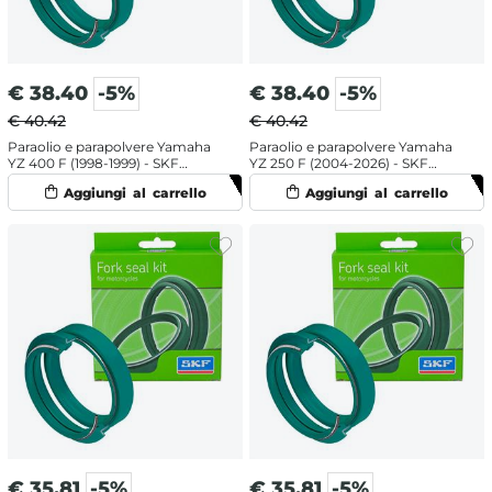
€
38.40
-5%
€
38.40
-5%
€ 40.42
€ 40.42
Paraolio e parapolvere Yamaha
Paraolio e parapolvere Yamaha
YZ 400 F (1998-1999) - SKF
YZ 250 F (2004-2026) - SKF
doppia mescola
doppia mescola
€
35.81
-5%
€
35.81
-5%