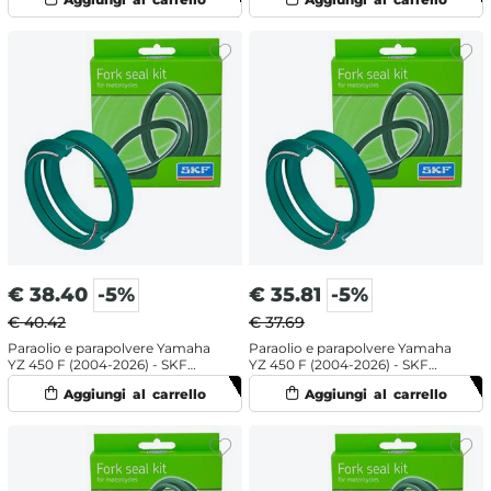
€
38.40
-5%
€
35.81
-5%
€ 40.42
€ 37.69
Paraolio e parapolvere Yamaha
Paraolio e parapolvere Yamaha
YZ 450 F (2004-2026) - SKF
YZ 450 F (2004-2026) - SKF
doppia mescola
labbro doppio