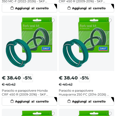
350 MC-F (2022-2026) - SKF
CRF 450 R (2009-2016) - SKF
labbro doppio
labbro doppio
€
38.40
-5%
€
38.40
-5%
€ 40.42
€ 40.42
Paraolio e parapolvere Honda
Paraolio e parapolvere
CRF 450 R (2009-2016) - SKF
Husqvarna 250 FC (2014-2026) -
doppia mescola
SKF doppia mescola