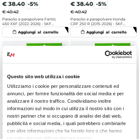
€
38.40
-5%
€
38.40
-5%
€ 40.42
€ 40.42
Paraolio e parapolvere Fantic
Paraolio e parapolvere Honda
450 XXF (2022-2026) - SKF
CRF 250 R (2015-2026) - SKF
doppia mescola
doppia mescola
Questo sito web utilizza i cookie
Utilizziamo i cookie per personalizzare contenuti ed
annunci, per fornire funzionalità dei social media e per
analizzare il nostro traffico. Condividiamo inoltre
informazioni sul modo in cui utilizza il nostro sito con i
€
35.81
-5%
€
35.81
-5%
nostri partner che si occupano di analisi dei dati web,
pubblicità e social media, i quali potrebbero combinarle
€ 37.69
€ 37.69
con altre informazioni che ha fornito loro o che hanno
Paraolio e parapolvere Fantic
Paraolio e parapolvere Ducati
250 XX (2022-2026) - SKF labbro
Desmo 450 MX (2025) - SKF
raccolto dal suo utilizzo dei loro servizi.