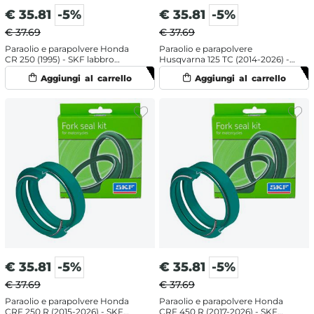
€
35.81
-5%
€
35.81
-5%
€ 37.69
€ 37.69
Paraolio e parapolvere Honda
Paraolio e parapolvere
CR 250 (1995) - SKF labbro
Husqvarna 125 TC (2014-2026) -
singolo
SKF labbro doppio
€
35.81
-5%
€
35.81
-5%
€ 37.69
€ 37.69
Paraolio e parapolvere Honda
Paraolio e parapolvere Honda
CRF 250 R (2015-2026) - SKF
CRF 450 R (2017-2026) - SKF