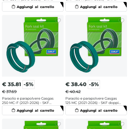
labbro doppio
labbro doppio
€
35.81
-5%
€
38.40
-5%
€ 37.69
€ 40.42
Paraolio e parapolvere Gasgas
Paraolio e parapolvere Gasgas
250 MC-F (2021-2026) - SKF
125 MC (2021-2026) - SKF doppia
labbro doppio
mescola