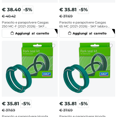
€
38.40
-5%
€
35.81
-5%
€ 40.42
€ 37.69
Paraolio e parapolvere Gasgas
Paraolio e parapolvere Gasgas
250 MC-F (2021-2026) - SKF
65 MC (2021-2026) - SKF labbro
doppia mescola
singolo
€
35.81
-5%
€
35.81
-5%
€ 37.69
€ 37.69
Paraolio e parapolvere Honda
Paraolio e parapolvere Honda