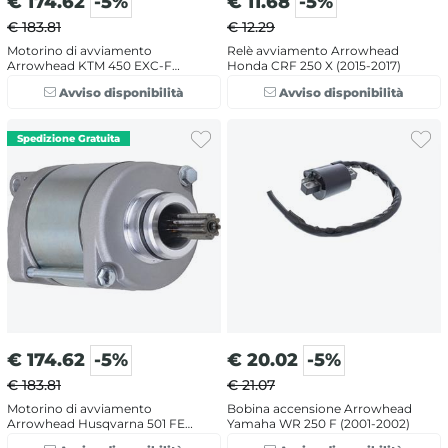
€
174.62
-5%
€
11.68
-5%
€ 183.81
€ 12.29
Motorino di avviamento
Relè avviamento Arrowhead
Arrowhead KTM 450 EXC-F
Honda CRF 250 X (2015-2017)
(2012-2016)
Avviso disponibilità
Avviso disponibilità
€
174.62
-5%
€
20.02
-5%
€ 183.81
€ 21.07
Motorino di avviamento
Bobina accensione Arrowhead
Arrowhead Husqvarna 501 FE
Yamaha WR 250 F (2001-2002)
(2014-2016)