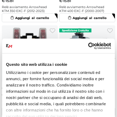
€ 15.81
€ 15.81
Relè avviamento Arrowhead
Relè avviamento Arrowhead
KTM 350 EXC-F (2012-2023)
KTM 400 EXC-F (2000-2007)
Questo sito web utilizza i cookie
Utilizziamo i cookie per personalizzare contenuti ed
annunci, per fornire funzionalità dei social media e per
analizzare il nostro traffico. Condividiamo inoltre
€
15.02
-5%
€
182.11
-5%
informazioni sul modo in cui utilizza il nostro sito con i
€ 15.81
€ 191.69
nostri partner che si occupano di analisi dei dati web,
Relè avviamento Arrowhead
Motorino di avviamento
pubblicità e social media, i quali potrebbero combinarle
KTM 450 EXC-F (2003-2023)
Arrowhead KTM 300 EXC
(2008-2016)
con altre informazioni che ha fornito loro o che hanno
raccolto dal suo utilizzo dei loro servizi.