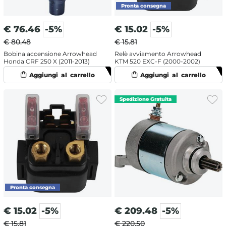
€
76.46
-5%
€
15.02
-5%
€ 80.48
€ 15.81
Bobina accensione Arrowhead
Relè avviamento Arrowhead
Honda CRF 250 X (2011-2013)
KTM 520 EXC-F (2000-2002)
€
15.02
-5%
€
209.48
-5%
€ 15.81
€ 220.50