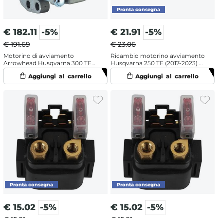
€
182.11
-5%
€
21.91
-5%
€ 191.69
€ 23.06
Motorino di avviamento
Ricambio motorino avviamento
Arrowhead Husqvarna 300 TE
Husqvarna 250 TE (2017-2023) -
(2014-2016)
Spazzole
€
15.02
-5%
€
15.02
-5%