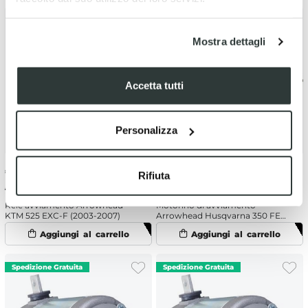
Mostra dettagli
Accetta tutti
Personalizza
€
15.02
-5%
€
193.92
-5%
Rifiuta
€ 15.81
€ 204.13
Relè avviamento Arrowhead
Motorino di avviamento
KTM 525 EXC-F (2003-2007)
Arrowhead Husqvarna 350 FE
(2014-2016)