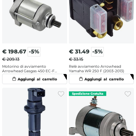
€
198.67
-5%
€
31.49
-5%
€ 209.13
€ 33.15
Motorino di avviamento
Relè avviamento Arrowhead
Arrowhead Gasgas 450 EC-F
Yamaha WR 250 F (2003-2013)
(2013-2015)