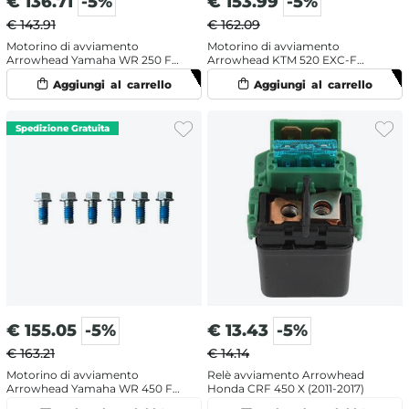
€
136.71
-5%
€
153.99
-5%
€ 143.91
€ 162.09
Motorino di avviamento
Motorino di avviamento
Arrowhead Yamaha WR 250 F
Arrowhead KTM 520 EXC-F
(2003-2013)
(2000-2002)
€
155.05
-5%
€
13.43
-5%
€ 163.21
€ 14.14
Motorino di avviamento
Relè avviamento Arrowhead
Arrowhead Yamaha WR 450 F
Honda CRF 450 X (2011-2017)
(2003-2006)