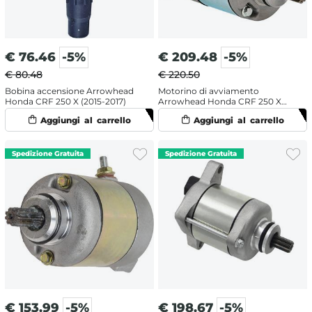
€
76.46
-5%
€
209.48
-5%
€ 80.48
€ 220.50
Bobina accensione Arrowhead
Motorino di avviamento
Honda CRF 250 X (2015-2017)
Arrowhead Honda CRF 250 X
(2004-2009)
€
153.99
-5%
€
198.67
-5%