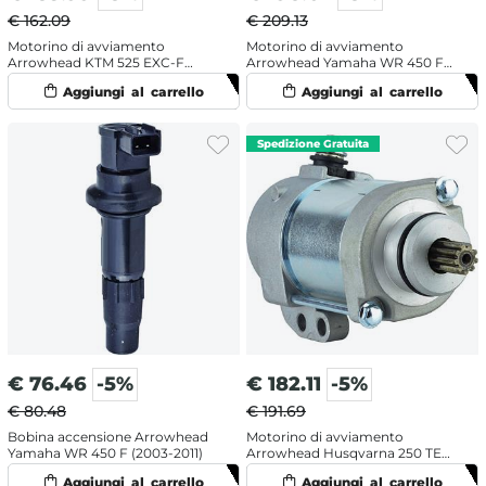
€ 162.09
€ 209.13
Motorino di avviamento
Motorino di avviamento
Arrowhead KTM 525 EXC-F
Arrowhead Yamaha WR 450 F
(2003-2007)
(2007-2015)
€
76.46
-5%
€
182.11
-5%
€ 80.48
€ 191.69
Bobina accensione Arrowhead
Motorino di avviamento
Yamaha WR 450 F (2003-2011)
Arrowhead Husqvarna 250 TE
(2014-2016)