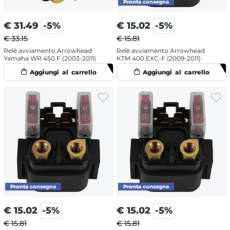
€
31.49
-5%
€
15.02
-5%
€ 33.15
€ 15.81
Relè avviamento Arrowhead
Relè avviamento Arrowhead
Yamaha WR 450 F (2003-2011)
KTM 400 EXC-F (2009-2011)
€
15.02
-5%
€
15.02
-5%
€ 15.81
€ 15.81