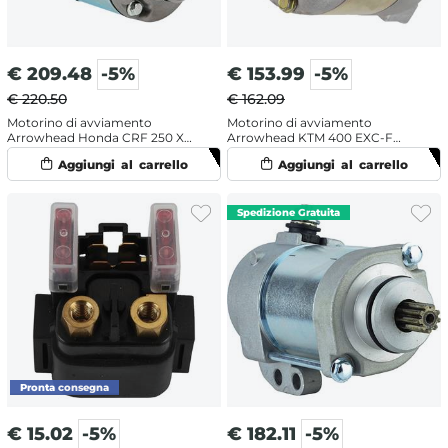
€
209.48
-5%
€
153.99
-5%
€ 220.50
€ 162.09
Motorino di avviamento
Motorino di avviamento
Arrowhead Honda CRF 250 X
Arrowhead KTM 400 EXC-F
(2015-2017)
(2009-2011)
€
15.02
-5%
€
182.11
-5%