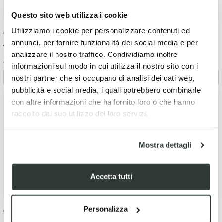
Questo sito web utilizza i cookie
Utilizziamo i cookie per personalizzare contenuti ed
€
2.90
-3%
€
2.90
-3%
annunci, per fornire funzionalità dei social media e per
€ 3.00
€ 3.00
analizzare il nostro traffico. Condividiamo inoltre
Paraolio albero secondario
Paraolio comando accensione
17X29X5
16X24X5
informazioni sul modo in cui utilizza il nostro sito con i
nostri partner che si occupano di analisi dei dati web,
pubblicità e social media, i quali potrebbero combinarle
con altre informazioni che ha fornito loro o che hanno
raccolto dal suo utilizzo dei loro servizi.
Mostra dettagli
Accetta tutti
Personalizza
€
2.90
-3%
€
10.00
-17%