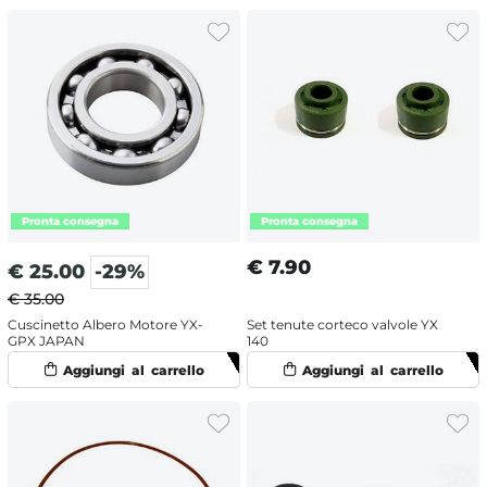
€
7.90
€
25.00
-29%
€ 35.00
Cuscinetto Albero Motore YX-
Set tenute corteco valvole YX
GPX JAPAN
140