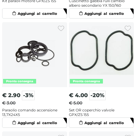
Kit paraoli motore GPX/ZS 155
Cuscinetto gabbia rulli cambio
albero secondario YX 150/160
€
2.90
-3%
€
4.00
-20%
€ 3.00
€ 5.00
Paraolio comando accensione
Set OR coperchio valvole
13,7X24X5
GPX/ZS 155