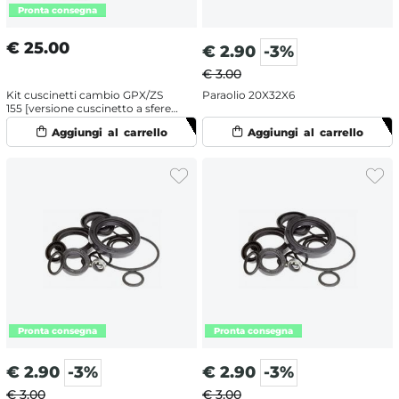
€
25.00
€
2.90
-3%
€ 3.00
Kit cuscinetti cambio GPX/ZS
Paraolio 20X32X6
155 [versione cuscinetto a sfere
nel secondario]
€
2.90
-3%
€
2.90
-3%
€ 3.00
€ 3.00