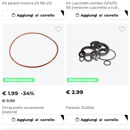
Kit paraoli motore ZS 190-212
Kit cuscinetti cambio GPX/ZS
155 [versione cuscinetto a rulli
nel secondario]
€
2.99
€
1.99
-34%
€ 3.00
Oring piatto accensione
Paraolio 12x20x5
[statore]