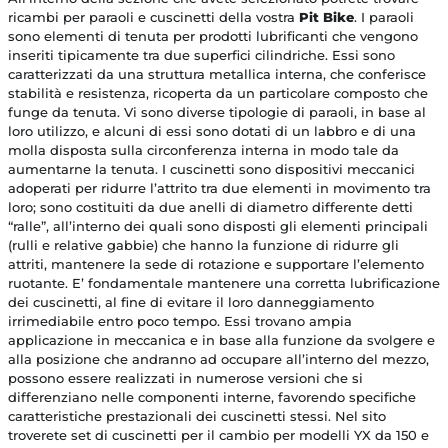
ricambi per paraoli e cuscinetti della vostra
Pit Bike
. I paraoli
sono elementi di tenuta per prodotti lubrificanti che vengono
inseriti tipicamente tra due superfici cilindriche. Essi sono
caratterizzati da una struttura metallica interna, che conferisce
stabilità e resistenza, ricoperta da un particolare composto che
funge da tenuta. Vi sono diverse tipologie di paraoli, in base al
loro utilizzo, e alcuni di essi sono dotati di un labbro e di una
molla disposta sulla circonferenza interna in modo tale da
aumentarne la tenuta. I cuscinetti sono dispositivi meccanici
adoperati per ridurre l’attrito tra due elementi in movimento tra
loro; sono costituiti da due anelli di diametro differente detti
“ralle”, all’interno dei quali sono disposti gli elementi principali
(rulli e relative gabbie) che hanno la funzione di ridurre gli
attriti, mantenere la sede di rotazione e supportare l’elemento
ruotante. E’ fondamentale mantenere una corretta lubrificazione
dei cuscinetti, al fine di evitare il loro danneggiamento
irrimediabile entro poco tempo. Essi trovano ampia
applicazione in meccanica e in base alla funzione da svolgere e
alla posizione che andranno ad occupare all’interno del mezzo,
possono essere realizzati in numerose versioni che si
differenziano nelle componenti interne, favorendo specifiche
caratteristiche prestazionali dei cuscinetti stessi. Nel sito
troverete set di cuscinetti per il cambio per modelli YX da 150 e