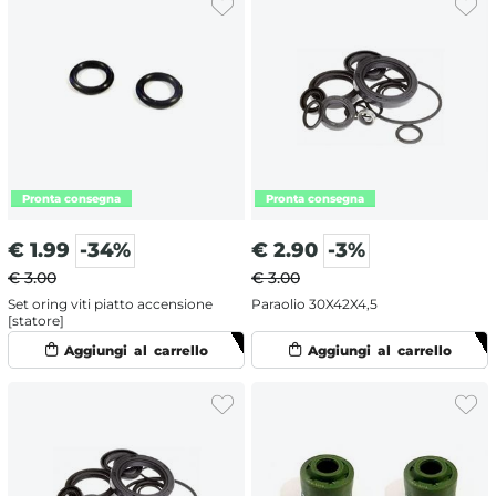
€
1.99
-34%
€
2.90
-3%
€ 3.00
€ 3.00
Set oring viti piatto accensione
Paraolio 30X42X4,5
[statore]