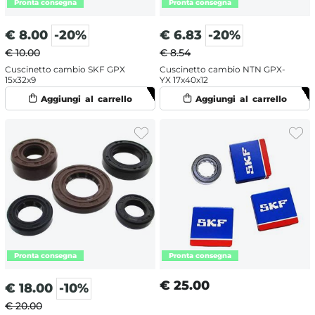
€
8.00
-20%
€
6.83
-20%
€ 10.00
€ 8.54
Cuscinetto cambio SKF GPX
Cuscinetto cambio NTN GPX-
15x32x9
YX 17x40x12
€
25.00
€
18.00
-10%
€ 20.00