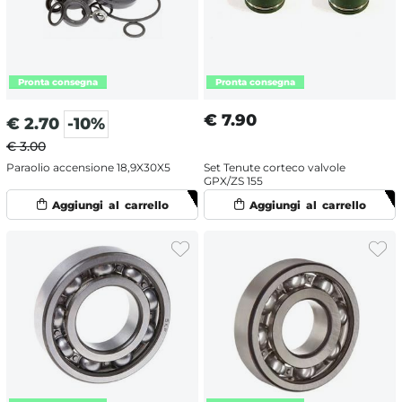
€
7.90
€
2.70
-10%
€ 3.00
Paraolio accensione 18,9X30X5
Set Tenute corteco valvole
GPX/ZS 155