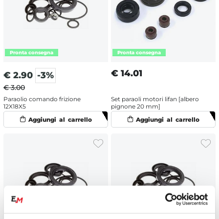
€
14.01
€
2.90
-3%
€ 3.00
Paraolio comando frizione
Set paraoli motori lifan [albero
12X18X5
pignone 20 mm]