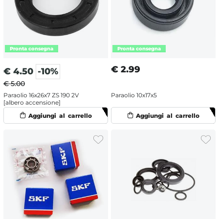
€
2.99
€
4.50
-10%
€ 5.00
Paraolio 16x26x7 ZS 190 2V
Paraolio 10x17x5
[albero accensione]