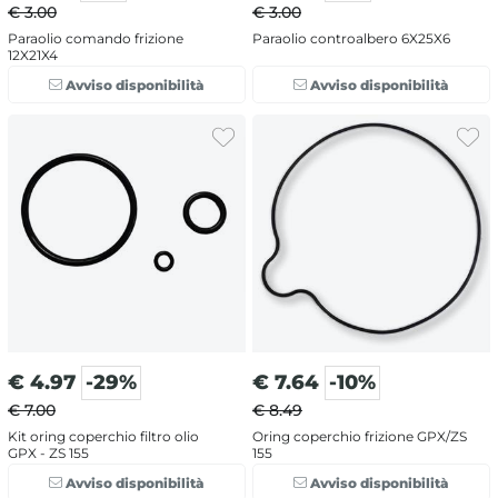
€ 3.00
€ 3.00
Paraolio comando frizione
Paraolio controalbero 6X25X6
12X21X4
Avviso disponibilità
Avviso disponibilità
€
4.97
-29%
€
7.64
-10%
€ 7.00
€ 8.49
Kit oring coperchio filtro olio
Oring coperchio frizione GPX/ZS
GPX - ZS 155
155
Avviso disponibilità
Avviso disponibilità