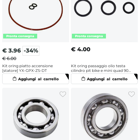
€
4.00
€
3.96
-34%
€ 6.00
Kit oring piatto accensione
Kit oring passaggio olio testa
[statore] YX-GPX-ZS-DT
cilindro pit bike e mini quad 90-
110-125 cc