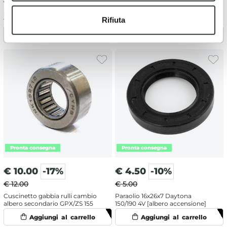
€ 3.00
€ 12.00
Paraolio comando accensione
Cuscinetto gabbia rulli cambio
Rifiuta
16X28X7
albero secondario ZS 190/212
€
10.00
-17%
€
4.50
-10%
€ 12.00
€ 5.00
Cuscinetto gabbia rulli cambio
Paraolio 16x26x7 Daytona
albero secondario GPX/ZS 155
150/190 4V [albero accensione]