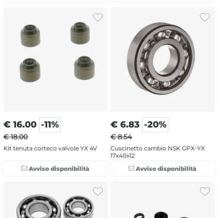
€
16.00
-11%
€
6.83
-20%
€ 18.00
€ 8.54
Kit tenuta corteco valvole YX 4V
Cuscinetto cambio NSK GPX-YX
17x40x12
Avviso disponibilità
Avviso disponibilità