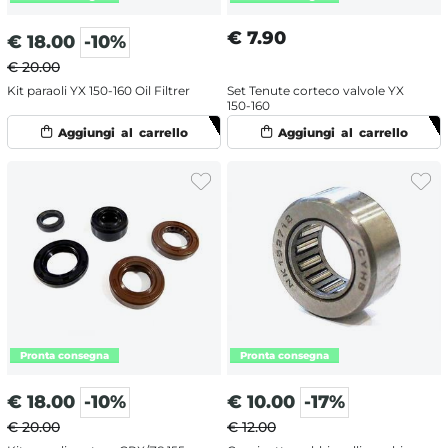
€
7.90
€
18.00
-10%
€ 20.00
Kit paraoli YX 150-160 Oil Filtrer
Set Tenute corteco valvole YX
150-160
€
18.00
-10%
€
10.00
-17%
€ 20.00
€ 12.00