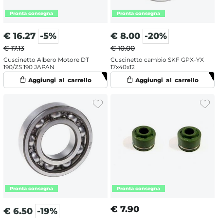
€
16.27
-5%
€
8.00
-20%
€ 17.13
€ 10.00
Cuscinetto Albero Motore DT
Cuscinetto cambio SKF GPX-YX
190/ZS 190 JAPAN
17x40x12
€
7.90
€
6.50
-19%