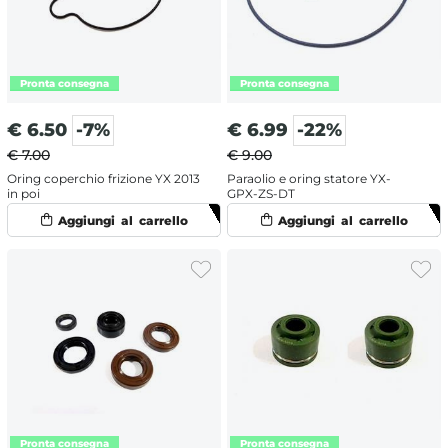
€
6.50
-7%
€
6.99
-22%
€ 7.00
€ 9.00
Oring coperchio frizione YX 2013
Paraolio e oring statore YX-
in poi
GPX-ZS-DT