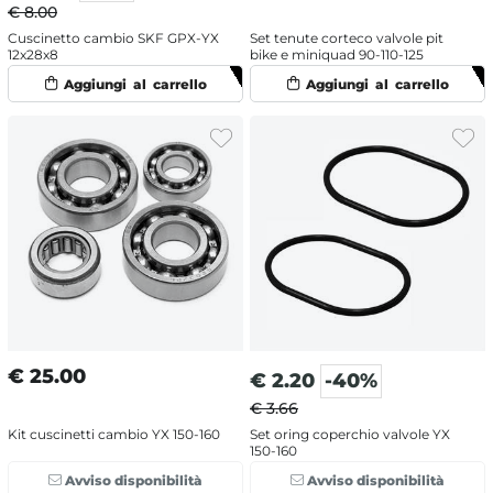
€ 8.00
Cuscinetto cambio SKF GPX-YX
Set tenute corteco valvole pit
12x28x8
bike e miniquad 90-110-125
€
25.00
€
2.20
-40%
€ 3.66
Kit cuscinetti cambio YX 150-160
Set oring coperchio valvole YX
150-160
Avviso disponibilità
Avviso disponibilità