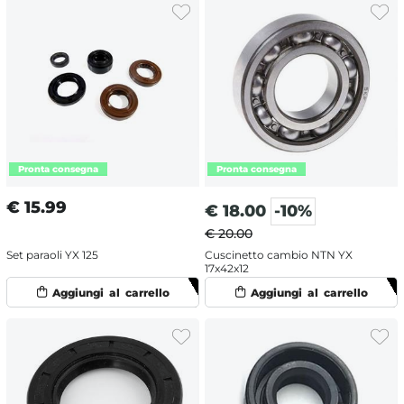
€
15.99
€
18.00
-10%
€ 20.00
Set paraoli YX 125
Cuscinetto cambio NTN YX
17x42x12