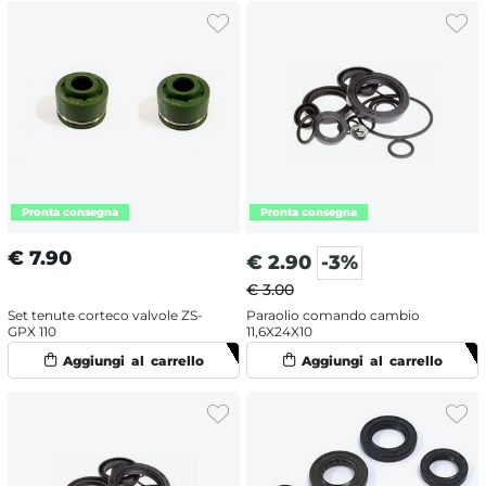
€
7.90
€
2.90
-3%
€ 3.00
Set tenute corteco valvole ZS-
Paraolio comando cambio
GPX 110
11,6X24X10