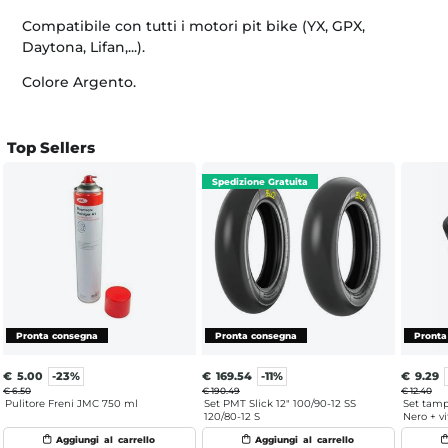
Compatibile con tutti i motori pit bike (YX, GPX,
Daytona, Lifan,...).
Colore Argento.
Top Sellers
€
5.00
-23%
€
169.54
-11%
€
9.29
€ 6.50
€ 190.49
€ 12.40
Pulitore Freni JMC 750 ml
Set PMT Slick 12" 100/90-12 SS
Set tamp
120/80-12 S
Nero + vi