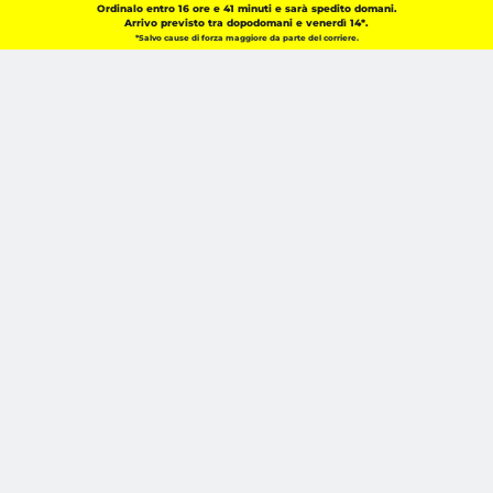
Ordinalo entro
16 ore e 41 minuti
e sarà spedito
domani
.
Arrivo previsto tra
dopodomani
e
venerdì 14
*.
*Salvo cause di forza maggiore da parte del corriere.
Pagine e info utili
Chi Siamo
Condizioni di acquisto