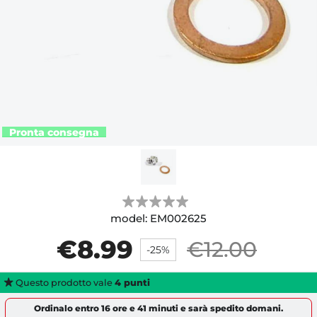
model:
EM002625
€8.99
€12.00
-25%
Questo prodotto vale
4
punti
Ordinalo entro
16 ore e 41 minuti
e sarà spedito
domani
.