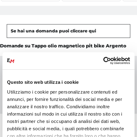
Se hai una domanda puoi cliccare qui
Domande su Tappo olio magnetico pit bike Argento
Domanda:
Per essere sicuro che sia compatibile con la mia
moto, volevo informazioni sulla filettatura e il passo
Questo sito web utilizza i cookie
del tappo
Utilizziamo i cookie per personalizzare contenuti ed
Risposta:
annunci, per fornire funzionalità dei social media e per
M12X1.50
analizzare il nostro traffico. Condividiamo inoltre
informazioni sul modo in cui utilizza il nostro sito con i
nostri partner che si occupano di analisi dei dati web,
pubblicità e social media, i quali potrebbero combinarle
con altre informazioni che ha fornito loro o che hanno
Domande frequenti